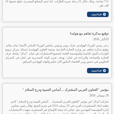
715 شاحنة، وذلك خلال 16 رحلة بحرية للعبّارات. أما حجم البضائع المصدرة، فبلغ حجمها 16
الف طن.
توقيع مذكرة تفاهم مع هولندا
03 أيار. 2016
رعى رئيس الوزراء الهولندي مارك روتي ورئيس مجلس الوزراء اللبناني الأستاذ تمام سلام،
توقيع مذكرة تفاهم بين وزارة التجارة الخارجية وتنمية التعاون الهولندية (ممثلة بمركز ترويج
الواردات للدول النامية) والمؤسسة العامة لتشجيع الاستثمارات في لبنان "ايدال" واتحاد غرف
التجارة والصناعة والزراعة في لبنان، بهدف تعزيز البيئة التصديرية في لبنان في السراي
الحكومي في حضور وزير الاقتصاد الدكتور ألان حكيم والوفد الهولندي المرافق.
مؤتمر "التعاون العربي المشترك ... أساس التنمية ودرع السلام "
29 نيسان. 2016
شاركت"ايدال" في مؤتمر "التعاون العربي المشترك ... أساس التنمية ودرع السلام " الذي
نظمه اتحاد المستثمرات العرب في 29 نيسان 2016 في شرم الشيخ. وقال رئيس مجلس
إدارة المؤسسة المهندس نبيل عيتاني أنه نتيجة للأوضاع غير المستقرة، شهدت الاستثمارات
الى الوطن العربي منذ العام 2011 تراجعا مستمرا بمعدل 9% سنوياً. ودعا إلى وضع رؤية