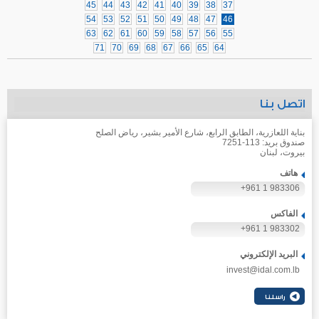
45
44
43
42
41
40
39
38
37
54
53
52
51
50
49
48
47
46
63
62
61
60
59
58
57
56
55
71
70
69
68
67
66
65
64
اتصل بنا
بناية اللعازرية، الطابق الرابع، شارع الأمير بشير، رياض الصلح
صندوق بريد: 113-7251
بيروت، لبنان
هاتف
+961 1 983306
الفاكس
+961 1 983302
البريد الإلكتروني
invest@idal.com.lb