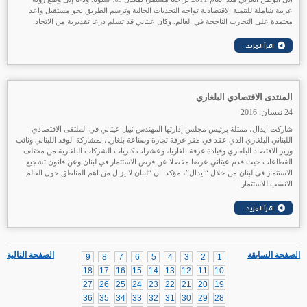
عربية شاملة للتنمية الاقتصادية تواجه التحديات الحالية وترسم الطريق نحو مستقبل واعد
معتمدة على التجارب الناجحة في العالم. وكان عيتاني قد تسلم درعا تقديرية من الاتحاد.
المنتدى الاقتصادي البلغاري
24 نيسان. 2016
شاركت ايدال، ممثلة برئيس مجلس إدارتها المهندس نبيل عيتاني في الملتقى الاقتصادي
اللبناني البلغاري الذي عقد في مقر غرفة تجارة وصناعة بلغاريا، بمشاركة الوفد اللبناني ونائب
وزير الاقتصاد البلغاري وقيادة غرفة بلغاريا، وعشرات كبريات الشركات البلغارية من مختلف
القطاعات
حيث
قدم عيتاني عرضا مفصلا عن فرص الاستثمار في لبنان وعن قانون تشجيع
الاستثمار في لبنان من خلال “ايدال”، مؤكدا ان “لبنان لا يزال من اهم المناطق حول العالم
الانسب للاستثمار
الصفحة السابقة
الصفحة التالية
9
8
7
6
5
4
3
2
1
18
17
16
15
14
13
12
11
10
27
26
25
24
23
22
21
20
19
36
35
34
33
32
31
30
29
28