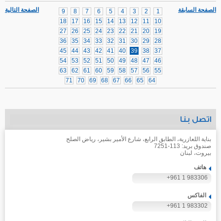
الصفحة السابقة
الصفحة التالية
9
8
7
6
5
4
3
2
1
18
17
16
15
14
13
12
11
10
27
26
25
24
23
22
21
20
19
36
35
34
33
32
31
30
29
28
45
44
43
42
41
40
39
38
37
54
53
52
51
50
49
48
47
46
63
62
61
60
59
58
57
56
55
71
70
69
68
67
66
65
64
اتصل بنا
بناية اللعازرية، الطابق الرابع، شارع الأمير بشير، رياض الصلح
صندوق بريد: 113-7251
بيروت، لبنان
هاتف
+961 1 983306
الفاكس
+961 1 983302