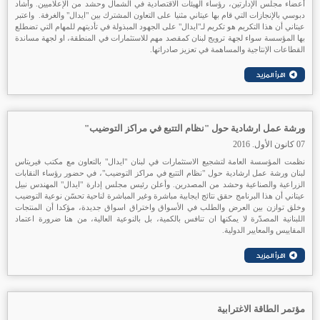
أعضاء مجلس الإدارتين، رؤساء الهيئات الاقتصادية في الشمال وحشد من الإعلاميين. وأشاد
دبوسي بالإنجازات التي قام بها عيتاني مثنيا على التعاون المشترك بين "ايدال" والغرفة. واعتبر
عيتاني أن هذا التكريم هو تكريم لـ"ايدال" على الجهود المبذولة في تأديتهم للمهام التي تضطلع
بها المؤسسة سواء لجهة ترويج لبنان كمقصد مهم للاستثمارات في المنطقة، او لجهة مساندة
القطاعات الإنتاجية والمساهمة في تعزيز صادراتها.
ورشة عمل ارشادية حول "نظام التتبع في مراكز التوضيب"
07 كانون الأول. 2016
نظمت المؤسسة العامة لتشجيع الاستثمارات في لبنان
"ايدال" بالتعاون مع مكتب فيريتاس
لبنان ورشة عمل ارشادية حول "نظام التتبع في مراكز التوضيب"، في حضور رؤساء النقابات
الزراعية والصناعية وحشد من المصدرين. وأعلن رئيس مجلس إدارة "ايدال" المهندس نبيل
عيتاني أن هذا البرنامج حقق نتائج ايجابية مباشرة وغير المباشرة لناحية تحسّن نوعية التوضيب
وخلق توازن بين العرض والطلب في الأسواق واختراق اسواق جديدة، مؤكدا أن المنتجات
اللبنانية المصدّرة لا يمكنها ان تنافس بالكمية، بل بالنوعية العالية، من هنا ضرورة اعتماد
المقاييس والمعايير الدولية.
مؤتمر الطاقة الاغترابية