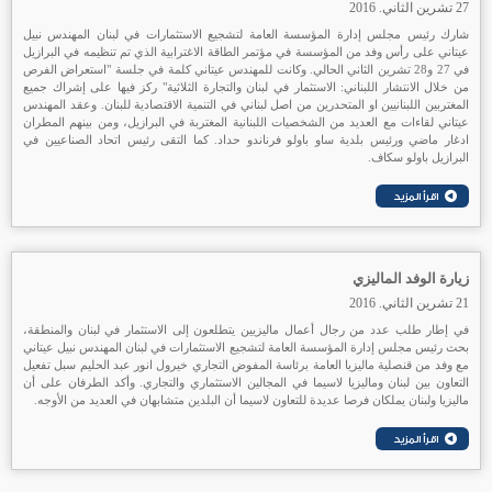
27 تشرين الثاني. 2016
شارك رئيس مجلس إدارة المؤسسة العامة لتشجيع الاستثمارات في لبنان المهندس نبيل
عيتاني على رأس وفد من المؤسسة في مؤتمر الطاقة الاغترابية الذي تم تنظيمه في البرازيل
في 27 و28 تشرين الثاني الحالي. وكانت للمهندس عيتاني كلمة في جلسة "استعراض الفرص
من خلال الانتشار اللبناني: الاستثمار في لبنان والتجارة الثلاثية" ركز فيها على إشراك جميع
المغتربين اللبنانيين او المتحدرين من اصل لبناني في التنمية الاقتصادية للبنان. وعقد المهندس
عيتاني لقاءات مع العديد من الشخصيات اللبنانية المغتربة في البرازيل، ومن بينهم المطران
ادغار ماضي ورئيس بلدية ساو باولو فرناندو حداد. كما التقى رئيس اتحاد الصناعيين في
البرازيل باولو سكاف.
زيارة الوفد الماليزي
21 تشرين الثاني. 2016
في إطار طلب عدد من رجال أعمال ماليزيين يتطلعون إلى الاستثمار في لبنان والمنطقة،
بحث رئيس مجلس إدارة المؤسسة العامة لتشجيع الاستثمارات في لبنان المهندس نبيل عيتاني
مع وفد من قنصلية ماليزيا العامة برئاسة المفوض التجاري خيرول انور عبد الحليم سبل تفعيل
التعاون بين لبنان وماليزيا لاسيما في المجالين الاستثماري والتجاري. وأكد الطرفان على أن
ماليزيا ولبنان يملكان فرصا عديدة للتعاون لاسيما أن البلدين متشابهان في العديد من الأوجه.