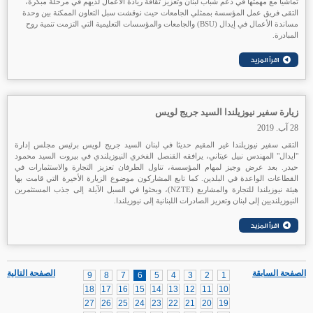
تماشياً مع مهمتها في دعم شباب لبنان وتعزيز ثقافة ريادة الأعمال لديهم في مرحلة مبكرة،
التقى فريق عمل المؤسسة بممثلي الجامعات حيث نوقشت سبل التعاون الممكنة بين وحدة
مساندة الأعمال في إيدال (BSU) والجامعات والمؤسسات التعليمية التي التزمت تنمية روح
المبادرة.
زيارة سفير نيوزيلندا السيد جريج لويس
28 آب. 2019
التقى سفير نيوزيلندا غير المقيم حديثا في لبنان السيد جريج لويس برئيس مجلس إدارة
"ايدال" المهندس نبيل عيتاني، يرافقه القنصل الفخري النيوزيلندي في بيروت السيد محمود
حيدر. بعد عرض وجيز لمهام المؤسسة، تناول الطرفان تعزيز التجارة والاستثمارات في
القطاعات الواعدة في البلدين. كما تابع المشاركون موضوع الزيارة الأخيرة التي قامت بها
هيئة نيوزيلندا للتجارة والمشاريع (NZTE)، وبحثوا في السبل الآيلة إلى جذب المستثمرين
النيوزيلنديين إلى لبنان وتعزيز الصادرات اللبنانية إلى نيوزيلندا.
الصفحة السابقة
الصفحة التالية
9
8
7
6
5
4
3
2
1
18
17
16
15
14
13
12
11
10
27
26
25
24
23
22
21
20
19