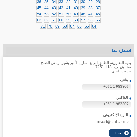
36
35
34
33
32
31
30
29
28
45
44
43
42
41
40
39
38
37
54
53
52
51
50
49
48
47
46
63
62
61
60
59
58
57
56
55
71
70
69
68
67
66
65
64
اتصل بنا
بناية اللعازرية، الطابق الرابع، شارع الأمير بشير، رياض الصلح
صندوق بريد: 113-7251
بيروت، لبنان
هاتف
+961 1 983306
الفاكس
+961 1 983302
البريد الإلكتروني
invest@idal.com.lb