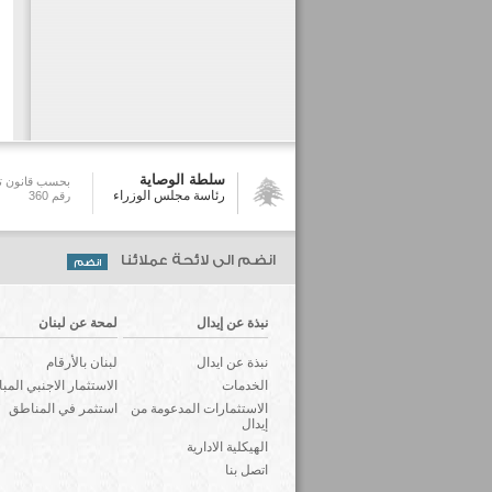
سلطة الوصاية
بحسب قانون تش
رئاسة مجلس الوزراء
رقم 360
انضم الى لائحة عملائنا
نبذة عن إيدال
لمحة عن لبنان
نبذة عن ايدال
لبنان بالأرقام
الخدمات
الاستثمار الاجنبي المب
الاستثمارات المدعومة من
استثمر في المناطق
إيدال
الهيكلية الادارية
اتصل بنا