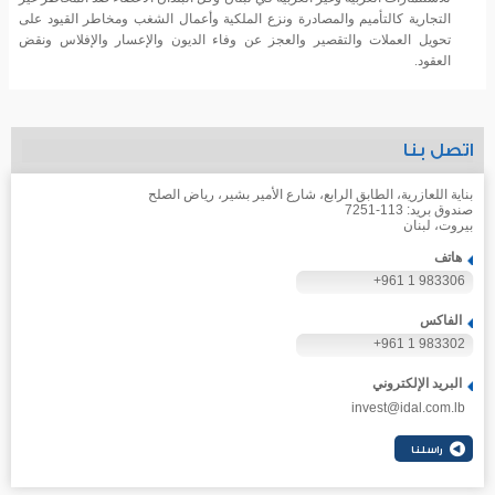
التجارية كالتأميم والمصادرة ونزع الملكية وأعمال الشغب ومخاطر القيود على
تحويل العملات والتقصير والعجز عن وفاء الديون والإعسار والإفلاس ونقض
العقود.
اتصل بنا
بناية اللعازرية، الطابق الرابع، شارع الأمير بشير، رياض الصلح
صندوق بريد: 113-7251
بيروت، لبنان
هاتف
+961 1 983306
الفاكس
+961 1 983302
البريد الإلكتروني
invest@idal.com.lb