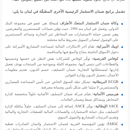
تشمل برامج ضمان الاستثمار الرئيسية الأخرى المطبقّة في لبنان ما يلي:
وكالة ضمان الاستثمار المتعدّد الأطراف (
ميغا
):
هي عضو في مجموعة البنك
الدولي، وتعمل في لبنان منذ 1994، حيث تؤمّن ضمانات للمستثمرين والمقرضين.
وهي تضمن حماية الاستثمارات ضد المخاطر غير التجارية وتساعد المستثمرين
على الوصول لمصادر التمويل بشروط مالية محسّنة.
اوبيك
الأميركية:
تقدّم آخر الابتكارات المالية لمساعدة المشاريع الأميركية على
دخول الأسواق الناشئة بنجاح والنموّ فيها والمنافسة.
كوفاس
الفرنسية:
توفّر كوفاس للشركات بغض النظر عن حجمها وجنسيتها
والقطاعات التي تنتمي إليها، مجموعة كاملة ونموذجية من المنتجات بهدف تفعيل
إدارتها لمستحقّاتها التجارية: ضمان التسليف، حسم الديون، تقديم معلومات
الأعمال، تحصيل الديون وإدارة الفواتير.
ECGD
البريطانية:
تشكل تتمّة للسوق الخاص عبر تأمين المساعدة للمصدّرين
والمستثمرين لا سيّما على شكل تأمين وضمانة مصرفية.
هيرميس
الألمانية:
تقدّم شركة ضمان التسليف الألمانية حلولاً متخصصة لإدارة
المخاطر ومشاكل ضبط وضمان العائدات.
SACE
الإيطالية:
توفّر
SACE
، إضافة إلى ضمان التسليف، حلولاً مكمّلة لإدارة
التسليف، مثل حماية الاستثمارات والضمانات المالية للصفقات التجارية والمالية
وتقديم الترتيبات للمشاريع والتمويل البنيوي.
IAIGC
:
تؤمن المؤسسة العربية لضمان الاستثمار وائتمان الصادرات تغطية
للاستثمارات العربية وغير العربية في لبنان وكل البلدان الأعضاء ضد المخاطر غير