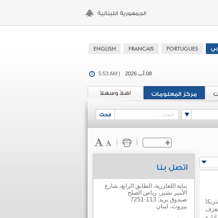
08.آب.2026
5:53 AM |
اهلاً وسهلاً
ت
مركز المعلومات
اتصل بنا
بناية اللعازرية، الطابق الرابع، شارع
الأمير بشير، رياض الصلح
صندوق بريد: 113-7251
ريكا
بيروت، لبنان
لغرف
 مجلس إدارة