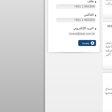
هاتف
زالت
+961 1 983306
ل إلى
الفاكس
+961 1 983302
لتفاعلية لهجرة العبور عبر المتوسط MTM
البريد الإلكتروني
invest@idal.com.lb
رئيس
اعلية
 البلجيكية
رة أكثر
الدول
تماع
شجيع