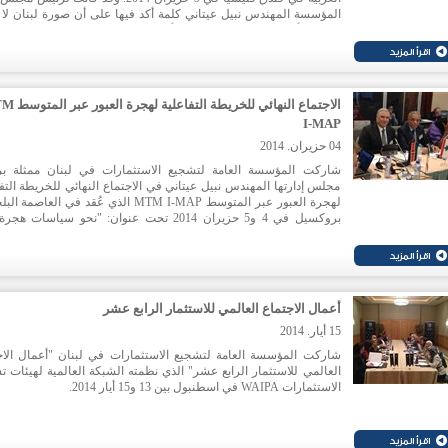
المؤسسة المهندس نبيل عيتاني كلمة أكد فيها على أن صورة لبنان لا 
إيجابية وأن عدد المشاريع المنجزة أو التي هي قيد الإنجاز في ايدال وص
54 مشروعا بقيمة استثمارية وصلت إلى ملياري دولار.
الاجتماع النهائي للخريطة ا
I-MAP
04 حزيران. 2014
شاركت المؤسسة العامة لتشجيع الاستثمارات في لبنان ممثلة ب
مجلس إدارتها المهندس نبيل عيتاني في الاجتماع النهائي للخريطة التف
لهجرة العبور عبر المتوسط MTM I-MAP الذي عُقد في العاصمة
بروكسيل في 4 و5 حزيران 2014 تحت عنوان: "نحو سياسات هج
استهدافا"، في حضور ممثلين عن الهيئات الاغترابية ودوائر الجهرة من 
الأعضاء كافة. كما حضر مدير عام المغتربين الأستاذ هيثم جمعة.
أعمال الاجتماع العالمي للاستثمار الرابع عشر
15 أيار. 2014
شاركت المؤسسة العامة لتشجيع الاستثمارات في لبنان "أعمال الاج
العالمي للاستثمار الرابع عشر" الذي نظمته الشبكة العالمية لهيئات ت
الاستثمارات WAIPA في اسطنبول بين 13 و15 أيار 2014.