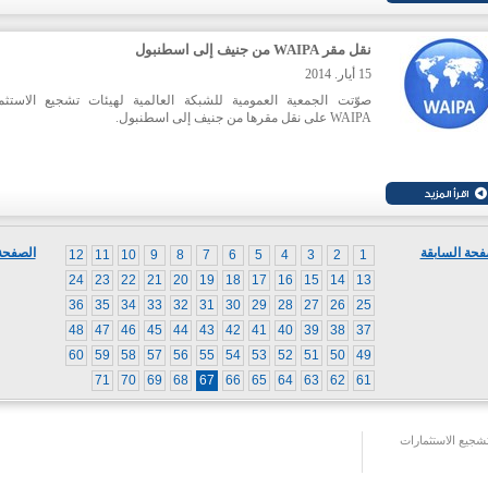
نقل مقر WAIPA من جنيف إلى اسطنبول
15 أيار. 2014
صوّتت الجمعية العمومية للشبكة العالمية لهيئات تشجيع الاستثم
WAIPA على نقل مقرها من جنيف إلى اسطنبول.
فحة السابقة
الصفحة 
12
11
10
9
8
7
6
5
4
3
2
1
24
23
22
21
20
19
18
17
16
15
14
13
36
35
34
33
32
31
30
29
28
27
26
25
48
47
46
45
44
43
42
41
40
39
38
37
60
59
58
57
56
55
54
53
52
51
50
49
71
70
69
68
67
66
65
64
63
62
61
جيع الاستثمارات