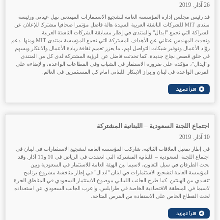
26 آذار. 2019
قد رئيس مجلس إدارة المؤسسة العامة لتشجيع الاستثمارات المهندس نبيل عيتاني ورئيسة
منتدى MIT للشركات الناشئة العربية السيدة هالة فاضل مؤتمرا صحافيا مشتركا للإعلان عن
الشراكة التي تجمع "ايدال" والمنتدى في إطار مسابقة الشركات الناشئة العربية.
وتحدث المهندس عيتاني عن الأهداف المشتركة التي تجمع المؤسسة بمنتدى MIT ومنها: دعم
روّاد الأعمال وتوفير شبكات التواصل لهم، ما يعزز تعميم ثقافة ريادة الأعمال والابتكار ويسهم
في خلق قصص نجاح جديدة. كما تحدثت فاضل عن الرؤية المشتركة لدى كل من المنتدى
و"ايدال"، مؤكدة على ضرورة الاستثمار في الشباب وفي القطاعات الواعدة، والإضاءة على
الفرص الواعدة في لبنان وإبراز الابتكار اللبناني امام كل المستثمرين في العالم.
اجتماع اللجنة السعودية – اللبنانية المشتركة
10 آذار. 2019
في إطار تفعيل العلاقات الثنائية، شاركت المؤسسة العامة لتشجيع الاستثمارات في لبنان في
اجتماع اللجنة السعودية – اللبنانية المشتركة التي انعقدت في الرياض في 10 و11 آذار. وقد
بحث الطرفان في سبل التعاون، لاسيما بين الهيئة العامة للاستثمار في السعودية وبين
المؤسسة العامة لتشجيع الاستثمارات في لبنان "ايدال" في إطار مناقشة مشروع برنامج
تنفيذي بين الهيئتين. كما طرح الجانب اللبناني موضوع الاستثمار السعودي في المناطق الحرة
لاسيما في المنطقة الاقتصادية الخاصة في طرابلس. واعرب الجانب السعودي عن استعداده
لحث القطاع الخاص على الاستفادة من الفرص المتاحة.