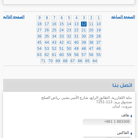
الصفحة السابقة
الصفحة التالية
9
8
7
6
5
4
3
2
1
18
17
16
15
14
13
12
11
10
27
26
25
24
23
22
21
20
19
36
35
34
33
32
31
30
29
28
45
44
43
42
41
40
39
38
37
54
53
52
51
50
49
48
47
46
63
62
61
60
59
58
57
56
55
71
70
69
68
67
66
65
64
اتصل بنا
بناية اللعازرية، الطابق الرابع، شارع الأمير بشير، رياض الصلح
صندوق بريد: 113-7251
بيروت، لبنان
هاتف
+961 1 983306
الفاكس