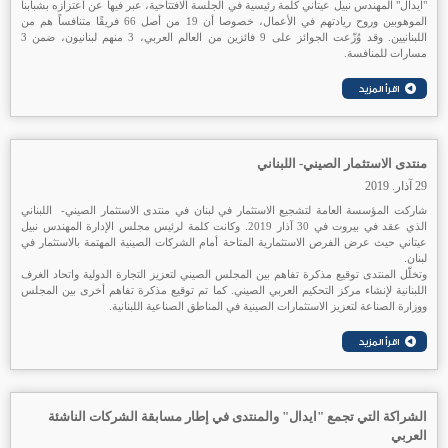
"ايدال" المهندس نبيل عيتاني كلمة رئيسية في الجلسة الافتتاحية، عبر فيها عن اعتزازه بشبابنا
الموهوبين وروح ريادتهم في الأعمال، خصوصا أن 19 من أصل 66 فريقًا متنافساً هم من
اللبنانيين. وقد وُزّعت الجوائز على 9 فائزين من العالم العربي، 3 منهم لبنانيون، ضمن 3
مسارات للمنافسة.
منتدى الاستثمار الصيني- اللبناني
29 آذار. 2019
شاركت المؤسسة العامة لتشجيع الاستثمار في لبنان في منتدى الاستثمار الصيني- اللبناني
الذي عقد في بيروت في 30 آذار 2019. وكانت كلمة لرئيس مجلس الإدارة المهندس نبيل
عيتاني حيث عرض الفرص الاستثمارية المتاحة أمام الشركات الصينية المهتمة بالاستثمار في
لبنان.
وتخلّل المنتدى توقيع مذكرة تفاهم بين المجلس الصيني لتعزيز التجارة الدولية واتحاد الغرف
اللبنانية لإنشاء مركز التحكيم العربي الصيني. كما تم توقيع مذكرة تفاهم أخرى بين المجلس
ووزارة الصناعة لتعزيز الاستثمارات الصينية في المناطق الصناعية اللبنانية.
الشراكة التي تجمع "ايدال" والمنتدى في إطار مسابقة الشركات الناشئة
العربي