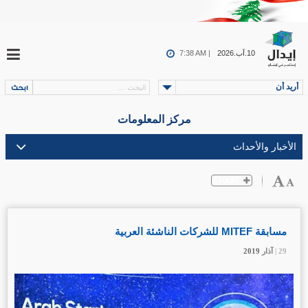
10.آب.2026
7:38 AM |
أريد أن
مركز المعلومات
مسابقة MITEF للشركات الناشئة العربية
29 |
29 |
29 |
29 |
آذار
آذار
آذار
آذار
2019
2019
2019
2019