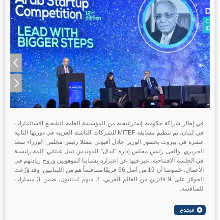
في إطار شراكة حكومية إستراتيجية من المؤسسة العامة لتشجيع الاستثمارات
في لبنان، تم تنظيم مسابقة MITEF للشركات الناشئة العربية في دورتها الثانية
عشرة في بيروت بحضور الوزير عادل أفيوني ممثلا رئيس مجلس الوزراء سعد
الحريري. والقى رئيس مجلس إدارة "ايدال" المهندس نبيل عيتاني كلمة رئيسية
في الجلسة الافتتاحية، عبر فيها عن اعتزازه بشبابنا الموهوبين وروح ريادتهم في
الأعمال، خصوصا أن 19 من أصل 66 فريقًا متنافساً هم من اللبنانيين. وقد وُزّعت
الجوائز على 9 فائزين من العالم العربي، 3 منهم لبنانيون، ضمن 3 مسارات
للمنافسة.