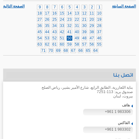
الصفحة السابقة
الصفحة التالية
9
8
7
6
5
4
3
2
1
18
17
16
15
14
13
12
11
10
27
26
25
24
23
22
21
20
19
36
35
34
33
32
31
30
29
28
45
44
43
42
41
40
39
38
37
54
53
52
51
50
49
48
47
46
63
62
61
60
59
58
57
56
55
71
70
69
68
67
66
65
64
اتصل بنا
بناية اللعازرية، الطابق الرابع، شارع الأمير بشير، رياض الصلح
صندوق بريد: 113-7251
بيروت، لبنان
هاتف
+961 1 983306
الفاكس
+961 1 983302