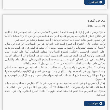
معرض غلفود
19 شباط. 2016
شارك رئيس جلس إدارة المؤسسة العامة لتشجيع الاستثمارات في لبنان المهندس نبيل عيتاني
في افتتاح الجناح اللبناني في معرض غلفود الذي يتم تنظيمه في دبي بين 19 و21 شباط 2016،
في حضور رئيس نقابة الصناعات الغذائية في لبنان أحمد حطيط وحشد من الصناعيين.
وأكد عيتاني خلال الافتتاح أن قطاع الصناعات الغذائية هو من الصناعات الواعدة في لبنان
لاسيما أنه يمتلك المقومات والجهوزية للنمو، معتبرا أن مشاركة لبنان في هذا المعرض تؤكد
على الحضور الإقليمي والعالمي لقطاع الصناعات الغذائية اللبنانية، كما على قدرته على
المنافسة. وأوضح أن هذا المعرض يعتبر نافذة مهمة لصادرات هذا القطاع إلى الأسواق العربية
والعالمية، في ظل الإقبال المتزايد على منتجات المطبخ المتوسطي بشكل عام واللبناني
بشكل خاص، وانتشار الجاليات اللبنانية في عدد كبير من دول المنطقة والعالم.
وأضاف: " يشكل معرض غولفود مركز استقطاب للصناعات الغذائية من جميع أنحاء العالم
وحدثا سنويا بارزا في المنطقة. وقد بدأ لبنان يأخذ دوره في الأسواق الإقليمية والعالمية تماشيا
مع النمو الذي يحققه قطاع الصناعات الغذائية سواء على صعيد جودة الإنتاج أو التوضيب أو
التصدير".
يُذكر أن معرض غولفود الذي يستضيف سنويا ما يزيد عن 5 ألاف عارض - صناعي في مجال
الصناعات الغذائية والمشروبات، كما يستقبل 90 ألف زائر من 160 دولة من حول العالم. قد
شارك في المعرض هذا العام 53 منتجا لبنانيا منهم 40 داخل الجناح اللبناني، و13 في أجنحة
قطاعية.