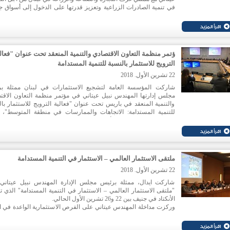
في تنمية الصادرات الزراعية وتعزيز قدرتها على الدخول إلى أسواق جد
وتم التطرق المعارض الدولية والإقليمية التي يمكن للمؤسسات الإنت
اللبنانية المشاركة فيها بدعم من ايدال بصفتها شريكا أساسيا في
العملية. كما تم استعراض التطور الذي احرزه برنامج تنمية الصا
الزراعية لناحية تحسين مراكز التوضيب والإدارات الزراعية وحيازتها
شهادات الجودة العالمية.
ؤتمر منظمة التعاون الاقتصادي والتنمية المنعقد تحت عنوان "فعال
الترويج للاستثمار بالنسبة للتنمية المستدامة
22 تشرين الأول. 2018
شاركت المؤسسة العامة لتشجيع الاستثمارات في لبنان ممثلة ب
مجلس إدارتها المهندس نبيل عيتاني في مؤتمر منظمة التعاون الاقت
والتنمية المنعقد في باريس تحت عنوان "فعالية الترويج للاستثمار بال
للتنمية المستدامة: الاتجاهات والممارسات في منطقة المتوسط"، 
بتاريخ 22 و23 تشرين الأول الحالي في مقر المنظمة. وكانت لل
عيتاني مداخلة حول دور هيئات تشجيع الاستثمار في اجتذاب استثم
جديدة نوعية وليس فقط استثمارات كميّة، وهو ما يؤثر على المجتمع لن
الحد من البطالة والتخفيف من الفقر.
ملتقى الاستثمار العالمي – الاستثمار في التنمية المستدامة
22 تشرين الأول. 2018
شاركت ايدال، ممثلة برئيس مجلس الإدارة المهندس نبيل عيتاني
"ملتقى الاستثمار العالمي – الاستثمار في التنمية المستدامة" الذي ت
الأنكتاد في جنيف بين 22 و26 تشرين الأول الحالي.
وركزت مداخلة المهندس عيتاني على الفرص الاستثمارية الواعدة في ال
من القطاعات خصوصا السياحة الاستشفائية والمواد الصيدلانية وتكنول
المعلومات والاتصالات والصناعات الغذائية.