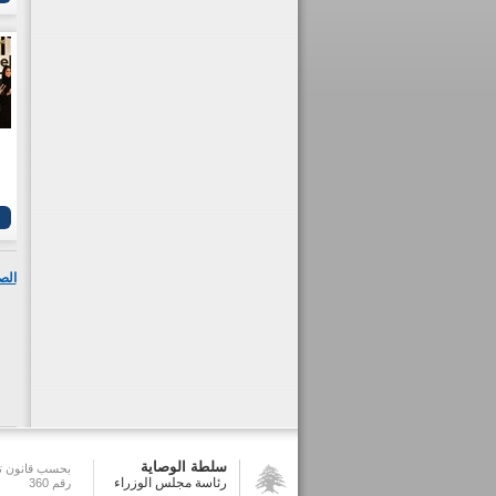
الص
سلطة الوصاية
بحسب قانون تش
رئاسة مجلس الوزراء
رقم 360