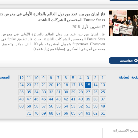
فاز لبنان من بين عدد م
Future Stars المخصص للشركات الناشئة
17 تشرين الأول. 2018
Future Stars المخصص للشركات النا
on
مخصص لمرضى السكري. (مقابلة مع زياد علامة).
كما فازت الشركة الناشئة Maj Solution عن فئة  Led
Startup بتمويل بقيمة 10 آلاف دولار. ويسعى التطبيق إلى نقل عالم الب
الرقمية. (مقابلة مع ميشيلا ابو جودة)
وحصدت الشركة الناشئة Slidr.com الجائزة الأولى للاستثمار الأ
خلال Fintech Hive`s Investor`s Day وذلك عن التطبيق الذي ابتك
فحة السابقة
الصفحة 
12
11
10
9
8
7
6
5
4
3
2
1
يتيح كشف الأسعار الأكثر انخفاضا لأحدث المنتجات والالكترو
والأكسسوارات.
24
23
22
21
20
19
18
17
16
15
14
13
وفاز تطبيق Spike أيضا بتحدي الابتكار في العناية الصحية.
36
35
34
33
32
31
30
29
28
27
26
25
48
47
46
45
44
43
42
41
40
39
38
37
60
59
58
57
56
55
54
53
52
51
50
49
71
70
69
68
67
66
65
64
63
62
61
جيع الاستثمارات