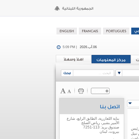
06.آب.2026
5:09 PM |
اهلاً وسهلاً
ت
مركز المعلومات
اتصل بنا
بناية اللعازرية، الطابق الرابع، شارع
الأمير بشير، رياض الصلح
صندوق بريد: 113-7251
 رئيس
بيروت، لبنان
نبيل
باحث