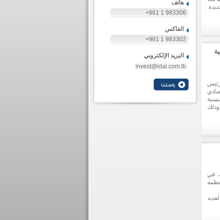
هاتف
يدة.
+961 1 983306
اجية
 هذه
الفاكس
درات
 على
+961 1 983302
ية
البريد الإلكتروني
invest@idal.com.lb
رئيس
صادي
نسبة
وذلك
مهندس
ارات
احية
، في
نظمه
عديد
وجيا