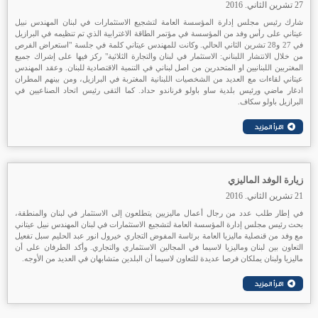
27 تشرين الثاني. 2016
شارك رئيس مجلس إدارة المؤسسة العامة لتشجيع الاستثمارات في لبنان المهندس نبيل
عيتاني على رأس وفد من المؤسسة في مؤتمر الطاقة الاغترابية الذي تم تنظيمه في البرازيل
في 27 و28 تشرين الثاني الحالي. وكانت للمهندس عيتاني كلمة في جلسة "استعراض الفرص
من خلال الانتشار اللبناني: الاستثمار في لبنان والتجارة الثلاثية" ركز فيها على إشراك جميع
المغتربين اللبنانيين او المتحدرين من اصل لبناني في التنمية الاقتصادية للبنان. وعقد المهندس
عيتاني لقاءات مع العديد من الشخصيات اللبنانية المغتربة في البرازيل، ومن بينهم المطران
ادغار ماضي ورئيس بلدية ساو باولو فرناندو حداد. كما التقى رئيس اتحاد الصناعيين في
البرازيل باولو سكاف.
زيارة الوفد الماليزي
21 تشرين الثاني. 2016
في إطار طلب عدد من رجال أعمال ماليزيين يتطلعون إلى الاستثمار في لبنان والمنطقة،
بحث رئيس مجلس إدارة المؤسسة العامة لتشجيع الاستثمارات في لبنان المهندس نبيل عيتاني
مع وفد من قنصلية ماليزيا العامة برئاسة المفوض التجاري خيرول انور عبد الحليم سبل تفعيل
التعاون بين لبنان وماليزيا لاسيما في المجالين الاستثماري والتجاري. وأكد الطرفان على أن
ماليزيا ولبنان يملكان فرصا عديدة للتعاون لاسيما أن البلدين متشابهان في العديد من الأوجه.