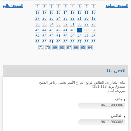
الصفحة السابقة
الصفحة التالية
9
8
7
6
5
4
3
2
1
18
17
16
15
14
13
12
11
10
27
26
25
24
23
22
21
20
19
36
35
34
33
32
31
30
29
28
45
44
43
42
41
40
39
38
37
54
53
52
51
50
49
48
47
46
63
62
61
60
59
58
57
56
55
71
70
69
68
67
66
65
64
اتصل بنا
بناية اللعازرية، الطابق الرابع، شارع الأمير بشير، رياض الصلح
صندوق بريد: 113-7251
بيروت، لبنان
هاتف
+961 1 983306
الفاكس
+961 1 983302