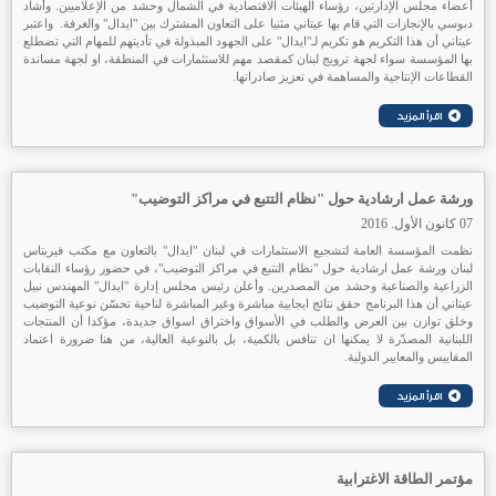
أعضاء مجلس الإدارتين، رؤساء الهيئات الاقتصادية في الشمال وحشد من الإعلاميين. وأشاد
دبوسي بالإنجازات التي قام بها عيتاني مثنيا على التعاون المشترك بين "ايدال" والغرفة. واعتبر
عيتاني أن هذا التكريم هو تكريم لـ"ايدال" على الجهود المبذولة في تأديتهم للمهام التي تضطلع
بها المؤسسة سواء لجهة ترويج لبنان كمقصد مهم للاستثمارات في المنطقة، او لجهة مساندة
القطاعات الإنتاجية والمساهمة في تعزيز صادراتها.
ورشة عمل ارشادية حول "نظام التتبع في مراكز التوضيب"
07 كانون الأول. 2016
نظمت المؤسسة العامة لتشجيع الاستثمارات في لبنان
"ايدال" بالتعاون مع مكتب فيريتاس
لبنان ورشة عمل ارشادية حول "نظام التتبع في مراكز التوضيب"، في حضور رؤساء النقابات
الزراعية والصناعية وحشد من المصدرين. وأعلن رئيس مجلس إدارة "ايدال" المهندس نبيل
عيتاني أن هذا البرنامج حقق نتائج ايجابية مباشرة وغير المباشرة لناحية تحسّن نوعية التوضيب
وخلق توازن بين العرض والطلب في الأسواق واختراق اسواق جديدة، مؤكدا أن المنتجات
اللبنانية المصدّرة لا يمكنها ان تنافس بالكمية، بل بالنوعية العالية، من هنا ضرورة اعتماد
المقاييس والمعايير الدولية.
مؤتمر الطاقة الاغترابية