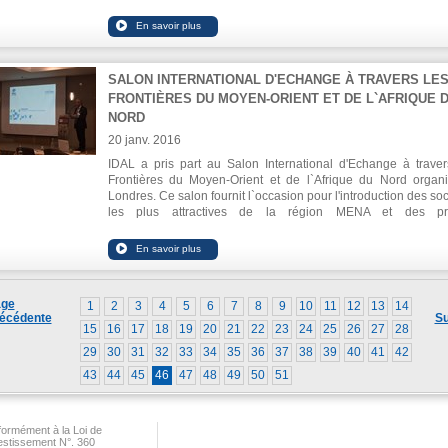
Chambre, M. Mohamed Choucair et la Chargée d'affair
l'ambassade de Chine, Zhang Finling ont participé à 
conférence, en présence de représentants d'entreprises liban
exportatrices.
SALON INTERNATIONAL D'ECHANGE À TRAVERS LE
FRONTIÈRES DU MOYEN-ORIENT ET DE L`AFRIQUE 
NORD
20 janv. 2016
IDAL a pris part au Salon International d'Echange à traver
Frontières du Moyen-Orient et de l`Afrique du Nord organ
Londres. Ce salon fournit l`occasion pour l'introduction des soc
les plus attractives de la région MENA et des pro
d'investissement à plus de 70 investisseurs intéressés du 
entier. Le PDG d`IDAL Ing. Nabil Itani, a exhibé le potenti
Liban en tant que destination ultime d'investissement.
également rencontré des investisseurs du monde entier.
ge
1
2
3
4
5
6
7
8
9
10
11
12
13
14
écédente
Su
15
16
17
18
19
20
21
22
23
24
25
26
27
28
29
30
31
32
33
34
35
36
37
38
39
40
41
42
43
44
45
46
47
48
49
50
51
ormément à la Loi de
vestissement N°. 360