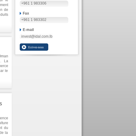
ur le
+961 1 983306
ement
on de
Fax
duits
eures
+961 1 983302
 qui a
ères
E-mail
t les
invest@idal.com.lb
tales
'Oman
n. La
merce
ar le
lture
r et
`IDAL
et les
teurs
S
rence
lture
nt du
de la