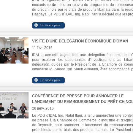
IDAL a organisé le 12 février 2016 un atelier introductif s
mécanisme de mise en œuvre du programme de rembours
du prêt chinois par le biais de produits libanais dans la régi
Hasbaya. Le PDG d`IDAL, ing. Nabil Itani a déclaré que les pro
sélectionnés pour rembourser le prêt sont parmi les meill
industries alimentaires libanaises, en particulier l'huile d'olive,
pénétré de nouveaux marchés au cours des deux derni
années, et les conserves, y compris les fruits, les légumes e
confitures, constituant une part importante des exportations to
VISITE D'UNE DÉLÉGATION ÉCONOMIQUE D'OMAN
de l'industrie alimentaire.
11 févr. 2016
IDAL a accueilli aujourd'hui une délégation économique d
pour explorer les opportunités d'investissement au Liba
délégation, guidée par le Président de la Chambre de com
omanaise M. Saeed Bin Saleh Alkioumi, était accompagné p
président de la Chambre de Commerce, d'Industrie et d'Agricu
de Beyrouth et du Mont Liban M. Mohamad Choucai
l'ambassadeur du Liban à Oman M. Houssam Diab. Le PDG d
Ing. Nabil Itani, a présenté le climat d'investissement au Liban 
différentes opportunités disponibles à travers les sec
CONFÉRENCE DE PRESSE POUR ANNONCER LE
productifs.
LANCEMENT DU REMBOURSEMENT DU PRÊT CHINOI
28 janv. 2016
Le PDG d'IDAL Ing. Nabil Itani, a tenu aujourd'hui une confé
de presse à la Chambre de Commerce, d'Industrie et d'Agricu
de Beyrouth, pour annoncer le lancement du rembourseme
prêt chinois par le biais des produits libanais. Le Président 