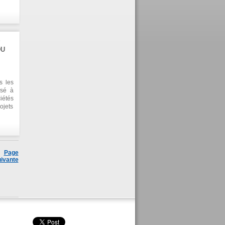
es de
cette
aises
S
DU
s les
isé à
iétés
jets
monde
el du
 Il a
Page
ivante