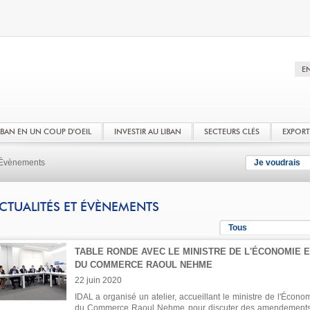
LIBAN EN UN COUP D'OEIL
INVESTIR AU LIBAN
SECTEURS CLÉS
EXPOR
t Évènements
Je voudrais
CTUALITÉS ET ÉVÈNEMENTS
Tous
TABLE RONDE AVEC LE MINISTRE DE L'ÉCONOMIE E
DU COMMERCE RAOUL NEHME
22 juin 2020
IDAL a organisé un atelier, accueillant le ministre de l'Économ
du Commerce Raoul Nehme pour discuter des amendement