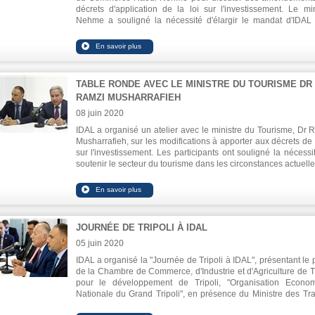
décrets d'application de la loi sur l'investissement. Le min
Nehme a souligné la nécessité d'élargir le mandat d'IDAL
faciliter les affaires et éliminer les obstacles. Le PDG d'IDA
Mazen Soueid, a déclaré que la meilleure chose qu
gouvernement puisse faire est de faciliter le travai
investisseurs en réduisant la bureaucratie et les forma
administratives.
TABLE RONDE AVEC LE MINISTRE DU TOURISME DR
RAMZI MUSHARRAFIEH
08 juin 2020
IDAL a organisé un atelier avec le ministre du Tourisme, Dr 
Musharrafieh, sur les modifications à apporter aux décrets de l
sur l'investissement. Les participants ont souligné la nécessi
soutenir le secteur du tourisme dans les circonstances actuelle
particulier le tourisme de santé et le tourisme culturel religieux.
JOURNÉE DE TRIPOLI À IDAL
05 juin 2020
IDAL a organisé la "Journée de Tripoli à IDAL", présentant le p
de la Chambre de Commerce, d'Industrie et d'Agriculture de Tr
pour le développement de Tripoli, "Organisation Econo
Nationale du Grand Tripoli", en présence du Ministre des Tr
Publics Michel Najjar, le PDG d'IDAL, Dr. Mazen Soueid 