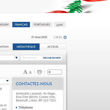
07.Aout.2026
| 10:11
TATION
MÉDIATHÈQUE
ACCEUIL
CONTACTEZ-NOUS
T
Immeuble Lazarieh, 4e étage,
Rue Emir Béchir, Centre-Ville,
Beyrouth, Liban, BP 113-7251
ie et
Téléphone
s aux