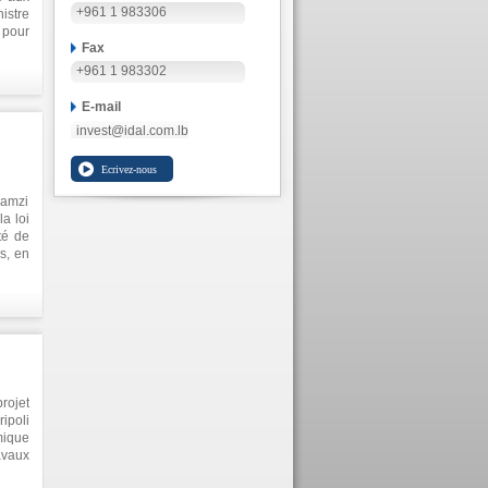
+961 1 983306
istre
 pour
Fax
L, Dr
e le
+961 1 983302
l des
lités
E-mail
invest@idal.com.lb
Ramzi
a loi
té de
s, en
rojet
ipoli
mique
avaux
et le