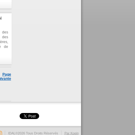
, qui
tifie
de la
 d'un
N
c des
me de
vaste
s des
r des
ères,
té de
ns la
ation
Page
ivante
IDAL©2026 Tous Droits Réservés
Par Koein