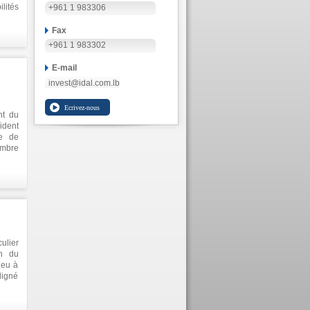
ités
+961 1 983306
ries
, les
Fax
mé le
+961 1 983302
 vers
ulier
E-mail
invest@idal.com.lb
nt du
ident
ce de
ombre
es et
ment,
t les
t les
e clé
l des
ulier
on du
ieu à
ligné
ns de
ombre
ions,