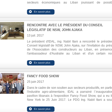
secteurs économiques au Liban jouissant de possibil
d'investissement prometteuses, à savoir les indust
agroalimentaires, le tourisme hospitalier, les médicaments
médias et les technologies de l'information. Najari a expri
désir de son pays d'augmenter les exportations libanaises
l'Egypte en important plus de produits libanais, en partic
RENCONTRE AVEC LE PRÉSIDENT DU CONSEIL
agricoles.
LÉGISLATIF DE NSW, JOHN AJAKA
13 juil. 2017
Le président d'IDAL, ing. Nabil Itani a rencontré le préside
Conseil législatif de NSW, John Ajaka, sur l'invitation du prés
de l'Association des constructeurs au Liban, en présen
l'ambassadeur d'Australie au Liban et d'un certain n
d'hommes d'affaires libanais. Les relations libanais
australiennes, en particulier dans le domaine de l'investisse
ont été exposées à la lumière des avantages qui caractérisen
deux pays. Ils ont également abordé les opportunités e
possibilités prometteuses du Liban, permettant de jouer un rôl
FANCY FOOD SHOW
au Moyen-Orient en tant que centre d'affaires à partir duque
entreprises étrangères peuvent servir la région.
25 juin 2017
Dans le cadre de son soutien aux secteurs productifs, en partic
l'industrie agro-alimentaire, IDAL a parrainé l`inaugurati
pavillon libanais à l'exposition Fancy Food Show, qui a eu l
New York le 25 Juin 2017. Le PDG Ing. Nabil Itani a sou
l'importance de cette initiative qui vise à fournir les moye
soutien et de support pour la participation d`un plus grand n
d'industries agro-alimentaires libanaises dans de telles exposit