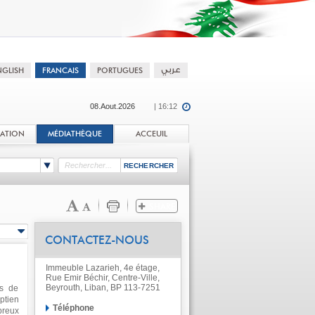
08.Aout.2026
| 16:12
TATION
MÉDIATHÈQUE
ACCEUIL
CONTACTEZ-NOUS
Immeuble Lazarieh, 4e étage,
Rue Emir Béchir, Centre-Ville,
Beyrouth, Liban, BP 113-7251
ns de
ptien
Téléphone
breux