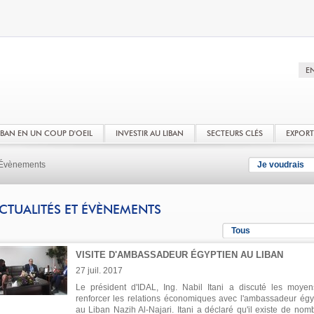
LIBAN EN UN COUP D'OEIL
INVESTIR AU LIBAN
SECTEURS CLÉS
EXPOR
t Évènements
Je voudrais
CTUALITÉS ET ÉVÈNEMENTS
Tous
VISITE D'AMBASSADEUR ÉGYPTIEN AU LIBAN
27 juil. 2017
Le président d'IDAL, Ing. Nabil Itani a discuté les moye
renforcer les relations économiques avec l'ambassadeur égy
au Liban Nazih Al-Najari. Itani a déclaré qu'il existe de nom