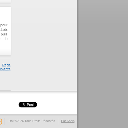
claré
duits
leurs
eauté
ation
 pour
ntres
.Leb.
 puis
re de
rt en
 a eu
rs de
ier la
raison
Page
ivante
IDAL©2026 Tous Droits Réservés
Par Koein