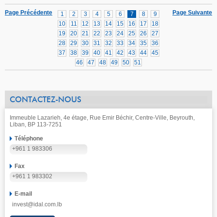
Page Précédente
Page Suivante
1
2
3
4
5
6
7
8
9
10
11
12
13
14
15
16
17
18
19
20
21
22
23
24
25
26
27
28
29
30
31
32
33
34
35
36
37
38
39
40
41
42
43
44
45
46
47
48
49
50
51
CONTACTEZ-NOUS
Immeuble Lazarieh, 4e étage, Rue Emir Béchir, Centre-Ville, Beyrouth,
Liban, BP 113-7251
Téléphone
+961 1 983306
Fax
+961 1 983302
E-mail
invest@idal.com.lb