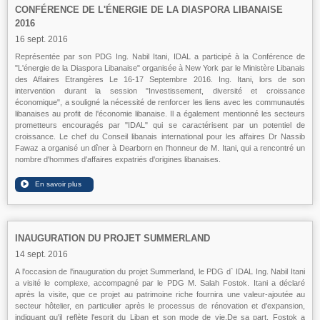
CONFÉRENCE DE L'ÉNERGIE DE LA DIASPORA LIBANAISE
2016
16 sept. 2016
Représentée par son PDG Ing. Nabil Itani, IDAL a participé à la Conférence de
"L'énergie de la Diaspora Libanaise" organisée à New York par le Ministère Libanais
des Affaires Etrangères Le 16-17 Septembre 2016. Ing. Itani, lors de son
intervention durant la session "Investissement, diversité et croissance
économique", a souligné la nécessité de renforcer les liens avec les communautés
libanaises au profit de l'économie libanaise. Il a également mentionné les secteurs
prometteurs encouragés par "IDAL" qui se caractérisent par un potentiel de
croissance. Le chef du Conseil libanais international pour les affaires Dr Nassib
Fawaz a organisé un dîner à Dearborn en l'honneur de M. Itani, qui a rencontré un
nombre d'hommes d'affaires expatriés d'origines libanaises.
INAUGURATION DU PROJET SUMMERLAND
14 sept. 2016
A l'occasion de l'inauguration du projet Summerland, le PDG d` IDAL Ing. Nabil Itani
a visité le complexe, accompagné par le PDG M. Salah Fostok. Itani a déclaré
après la visite, que ce projet au patrimoine riche fournira une valeur-ajoutée au
secteur hôtelier, en particulier après le processus de rénovation et d'expansion,
indiquant qu'il reflète l'esprit du Liban et son mode de vie.De sa part, Fostok a