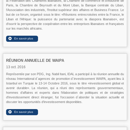
la Fédération des Chambres libanaises, la Chambre de commerce et d'industrie de
Paris, la Chambre de Beyrouth et du Mont Liban, la Banque centrale du Liban,
l'Association des industriels, l'Institut supérieur des affaires et Business France. Le
but de ce forum, organisé sous le titre: «Réunions entrecroisées entre la France, le
Liban et l'Afrique: la puissance du partenariat avec la diaspora libanaise», est
d'ouvrir la perspective de coopération entre les entreprises libanaises et françaises
sur les marchés africains.
RÉUNION ANNUELLE DE WAIPA
13 oct. 2016
Représentée par son PDG, Ing. Nabil Itani, IDAL a participé à la réunion annuelle du
réseau International d`agences de promotion d`investissement WAIPA, ayant lieu à
Istanbul en Turquie le 13-14 Octobre 2016, sous le titre «investissement global et
avenir durable». La réunion, qui a réuni des représentants gouvernementaux,
hommes d'affaires et experts dans l'élaboration de politiques et de stratégies
d'investissement direct étranger, fut l'occasion d`aborder la situation actuelle et
discuter les opportunités d'investissement disponibles.