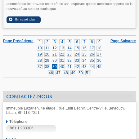
annoncé que les travaux ont duré six ans, espérant que ce complexe apporte de la
nouveauté au secteur touristique.
Page Précédente
Page Suivante
1
2
3
4
5
6
7
8
9
10
11
12
13
14
15
16
17
18
19
20
21
22
23
24
25
26
27
28
29
30
31
32
33
34
35
36
37
38
39
40
41
42
43
44
45
46
47
48
49
50
51
CONTACTEZ-NOUS
Immeuble Lazarieh, 4e étage, Rue Emir Béchir, Centre-Ville, Beyrouth,
Liban, BP 113-7251
Téléphone
+961 1 983306