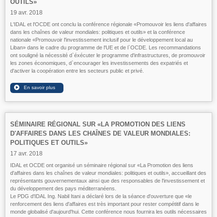
OUTILS»
19 avr. 2018
L'IDAL et l'OCDE ont conclu la conférence régionale «Promouvoir les liens d'affaires
dans les chaînes de valeur mondiales: politiques et outils» et la conférence
nationale «Promouvoir l'investissement inclusif pour le développement local au
Liban» dans le cadre du programme de l'UE et de l`OCDE. Les recommandations
ont souligné la nécessité d`éxécuter le programme d'infrastructures, de promouvoir
les zones économiques, d`encourager les investissements des expatriés et
d'activer la coopération entre les secteurs public et privé.
SÉMINAIRE RÉGIONAL SUR «LA PROMOTION DES LIENS
D'AFFAIRES DANS LES CHAÎNES DE VALEUR MONDIALES:
POLITIQUES ET OUTILS»
17 avr. 2018
IDAL et OCDE ont organisé un séminaire régional sur «La Promotion des liens
d'affaires dans les chaînes de valeur mondiales: politiques et outils», accueillant des
représentants gouvernementaux ainsi que des responsables de l'investissement et
du développement des pays méditerranéens.
Le PDG d'IDAL Ing. Nabil Itani a déclaré lors de la séance d'ouverture que «le
renforcement des liens d'affaires est très important pour rester compétitif dans le
monde globalisé d'aujourd'hui. Cette conférence nous fournira les outils nécessaires