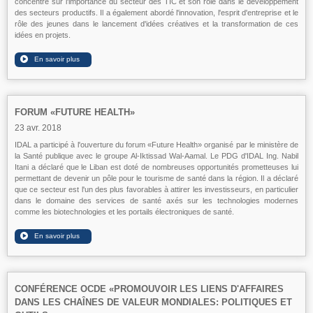
concentré sur l'importance du secteur des TIC et son rôle dans le développement
des secteurs productifs. Il a également abordé l'innovation, l'esprit d'entreprise et le
rôle des jeunes dans le lancement d'idées créatives et la transformation de ces
idées en projets.
FORUM «FUTURE HEALTH»
23 avr. 2018
IDAL a participé à l'ouverture du forum «Future Health» organisé par le ministère de
la Santé publique avec le groupe Al-Iktissad Wal-Aamal. Le PDG d'IDAL Ing. Nabil
Itani a déclaré que le Liban est doté de nombreuses opportunités prometteuses lui
permettant de devenir un pôle pour le tourisme de santé dans la région. Il a déclaré
que ce secteur est l'un des plus favorables à attirer les investisseurs, en particulier
dans le domaine des services de santé axés sur les technologies modernes
comme les biotechnologies et les portails électroniques de santé.
CONFÉRENCE OCDE «PROMOUVOIR LES LIENS D'AFFAIRES
DANS LES CHAÎNES DE VALEUR MONDIALES: POLITIQUES ET