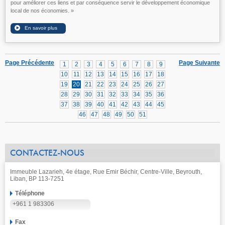
pour améliorer ces liens et par conséquence servir le développement économique
local de nos économies. »
Page Précédente
Page Suivante
1
2
3
4
5
6
7
8
9
10
11
12
13
14
15
16
17
18
19
20
21
22
23
24
25
26
27
28
29
30
31
32
33
34
35
36
37
38
39
40
41
42
43
44
45
46
47
48
49
50
51
CONTACTEZ-NOUS
Immeuble Lazarieh, 4e étage, Rue Emir Béchir, Centre-Ville, Beyrouth,
Liban, BP 113-7251
Téléphone
+961 1 983306
Fax