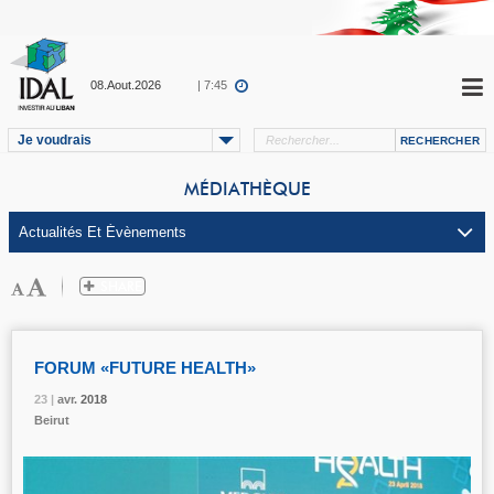
08.Aout.2026
| 7:45
Je voudrais
MÉDIATHÈQUE
FORUM «FUTURE HEALTH»
23 |
23 |
23 |
avr.
avr.
avr.
2018
2018
2018
Beirut