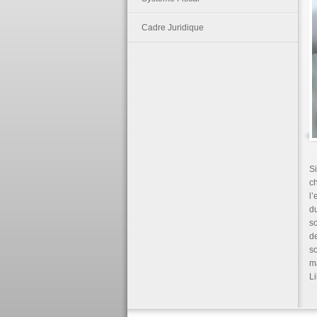
Cadre Juridique
Si
c
l’
du
so
d
so
ma
Li