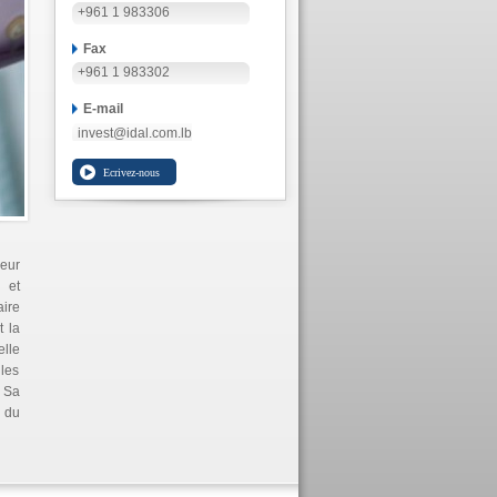
+961 1 983306
Fax
+961 1 983302
E-mail
invest@idal.com.lb
leur
 et
aire
t la
elle
les
. Sa
n du