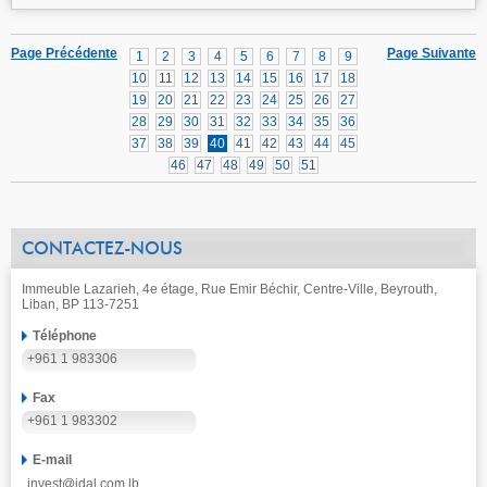
Page Précédente
Page Suivante
1
2
3
4
5
6
7
8
9
10
11
12
13
14
15
16
17
18
19
20
21
22
23
24
25
26
27
28
29
30
31
32
33
34
35
36
37
38
39
40
41
42
43
44
45
46
47
48
49
50
51
CONTACTEZ-NOUS
Immeuble Lazarieh, 4e étage, Rue Emir Béchir, Centre-Ville, Beyrouth,
Liban, BP 113-7251
Téléphone
+961 1 983306
Fax
+961 1 983302
E-mail
invest@idal.com.lb