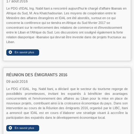
17 août 2016
Le PDG d'IDAL Ing. Nabil Itani a rencontré aujourd'hui le chargé d'affaire libanais en
Afrique du Sud, M. Ara Khatchadourian. Les moyens de coopération entre le
Ministère des affaires étrangères et IDAL ont été abordés, surtout en ce qui
concerne la conférence qui se tiendra en Afrique du Sud février 2017 se
concentrant sur le renforcement des relations de commerce et d'investissement
entre le Liban et l'Afrique du Sud. Les discussions ont souligné également la forte
relation diasporique -libanaise qui devrait être investie dans de projets fructueux au
Liban.
RÉUNION DES ÉMIGRANTS 2016
09 août 2016
Le PDG d`IDAL. Ing. Nabil Itani, a déclaré que le secteur du tourisme regorge de
possibilités prometteuses, invitant les expatriés à bénéficier des avantages
concurrentiels et l'environnement des affaires au Liban pour la mise en place de
nouveaux projets, contribuant ainsi à la croissance économique du pays. Dans son
intervention au cours de la Réunion des émigrants 2016, organisé par le LIBC, Itani
a annoncé que IDAL est en cours d`élaborer une stratégie visant à accroître la
participation des expatriés dans le développement économique local.