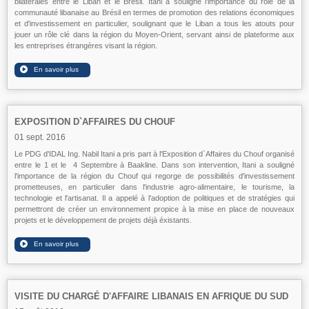
bilatérales entre le Liban et le Brésil. Itani a souligné l'importance du rôle de la
communauté libanaise au Brésil en termes de promotion des relations économiques
et d'investissement en particulier, soulignant que le Liban a tous les atouts pour
jouer un rôle clé dans la région du Moyen-Orient, servant ainsi de plateforme aux
les entreprises étrangères visant la région.
EXPOSITION D`AFFAIRES DU CHOUF
01 sept. 2016
Le PDG d'IDAL Ing. Nabil Itani a pris part à l'Exposition d`Affaires du Chouf organisé
entre le 1 et le 4 Septembre à Baakline. Dans son intervention, Itani a souligné
l'importance de la région du Chouf qui regorge de possibilités d'investissement
prometteuses, en particulier dans l'industrie agro-alimentaire, le tourisme, la
technologie et l'artisanat. Il a appelé à l'adoption de politiques et de stratégies qui
permettront de créer un environnement propice à la mise en place de nouveaux
projets et le développement de projets déjà éxistants.
VISITE DU CHARGÉ D'AFFAIRE LIBANAIS EN AFRIQUE DU SUD