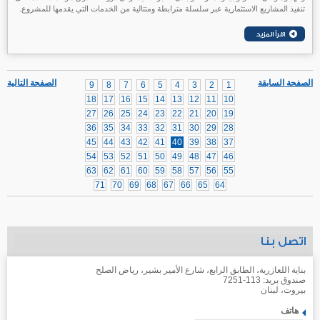
تنفيذ المشاريع الاستثمارية عبر سلسلة مترابطة ومتتالية من الخدمات التي يقدمها للمشروع.
الصفحة السابقة
الصفحة التالية
9
8
7
6
5
4
3
2
1
18
17
16
15
14
13
12
11
10
27
26
25
24
23
22
21
20
19
36
35
34
33
32
31
30
29
28
45
44
43
42
41
40
39
38
37
54
53
52
51
50
49
48
47
46
63
62
61
60
59
58
57
56
55
71
70
69
68
67
66
65
64
اتصل بنا
بناية اللعازرية، الطابق الرابع، شارع الأمير بشير، رياض الصلح
صندوق بريد: 113-7251
بيروت، لبنان
هاتف