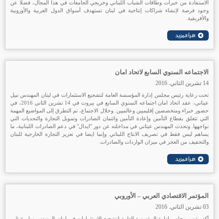
الاستفادة من خبرات وطاقات الشباب اللبناني وخريجي الجامعات في هذا المجال، فضلا عن
وجود فرصة لإنشاء شراكات إنتاجية في لبنان تستهدف أسواق الدول العربية والأوروبية
والأفريقية.
الاجتماعه السنوي السابع لاتحاد امان
14 تشرين الثاني. 2016
تحت رعاية رئيس مجلس إدارة المؤسسة العامة لتشجيع الاستثمارات في لبنان المهندس نبيل
عيتاني، عقد اتحاد امان اجتماعه السنوي السابع في بيروت في 14 تشرين الثاني 2016، في
حضور خبراء ومتخصصين إقليميين وعالميين. وخلال الاجتماع، تم التطرق إلى المواضيع المهمة
التي تتعلق بقطاع التأمين وإعادة التأمين وائتمان الصادرات وتمويل التجارة والتحديات التي
تواجهها. وتحدث المهندس عيتاني في مداخلته عن دور "ايدال" في دعم الصادرات اللبنانية، ما
يساهم ليس فقط في تصريف الانتاج اللبناني وإنما ايضا في تعزيز التجارة الخارجية للبنان
والتخفيف من العجز في ميزان الواردات والصادرات.
المؤتمر الاقتصادي العربي – الأوروبي
03 تشرين الثاني. 2016
أكد رئيس مجلس إدارة المؤسسة العامة لتشجيع الاستثمارات في لبنان المهندس نبيل عيتاني