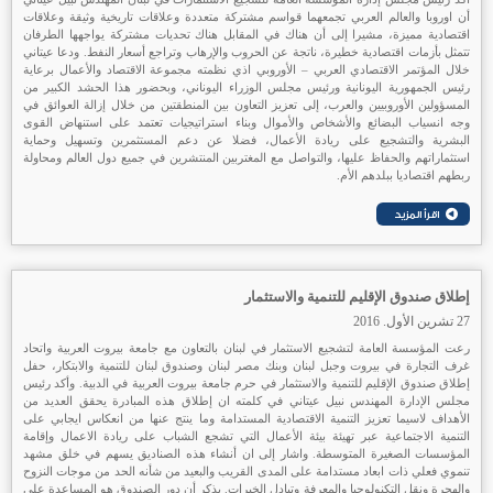
أن اوروبا والعالم العربي تجمعهما قواسم مشتركة متعددة وعلاقات تاريخية وثيقة وعلاقات
اقتصادية مميزة، مشيرا إلى أن هناك في المقابل هناك تحديات مشتركة يواجهها الطرفان
تتمثل بأزمات اقتصادية خطيرة، ناتجة عن الحروب والإرهاب وتراجع أسعار النفط. ودعا عيتاني
خلال المؤتمر الاقتصادي العربي – الأوروبي اذي نظمته مجموعة الاقتصاد والأعمال برعاية
رئيس الجمهورية اليونانية ورئيس مجلس الوزراء اليوناني، وبحضور هذا الحشد الكبير من
المسؤولين الأوروبيين والعرب، إلى تعزيز التعاون بين المنطقتين من خلال إزالة العوائق في
وجه انسياب البضائع والأشخاص والأموال وبناء استراتيجيات تعتمد على استنهاض القوى
البشرية والتشجيع على ريادة الأعمال، فضلا عن دعم المستثمرين وتسهيل وحماية
استثماراتهم والحفاظ عليها، والتواصل مع المغتربين المنتشرين في جميع دول العالم ومحاولة
ربطهم اقتصاديا ببلدهم الأم.
إطلاق صندوق الإقليم للتنمية والاستثمار
27 تشرين الأول. 2016
رعت المؤسسة العامة لتشجيع الاستثمار في لبنان بالتعاون مع جامعة بيروت العربية واتحاد
غرف التجارة في بيروت وجبل لبنان وبنك مصر لبنان وصندوق لبنان للتنمية والابتكار، حفل
إطلاق صندوق الإقليم للتنمية والاستثمار في حرم جامعة بيروت العربية في الدبية. وأكد رئيس
مجلس الإدارة المهندس نبيل عيتاني في كلمته ان إطلاق هذه المبادرة يحقق العديد من
الأهداف لاسيما تعزيز التنمية الاقتصادية المستدامة وما ينتج عنها من انعكاس ايجابي على
التنمية الاجتماعية عبر تهيئة بيئة الأعمال التي تشجع الشباب على ريادة الاعمال وإقامة
المؤسسات الصغيرة المتوسطة. واشار إلى ان أنشاء هذه الصناديق يسهم في خلق مشهد
تنموي فعلي ذات ابعاد مستدامة على المدى القريب والبعيد من شأنه الحد من موجات النزوح
والهجرة ونقل التكنولوجيا والمعرفة وتبادل الخبرات. يذكر أن دور الصندوق هو المساعدة على