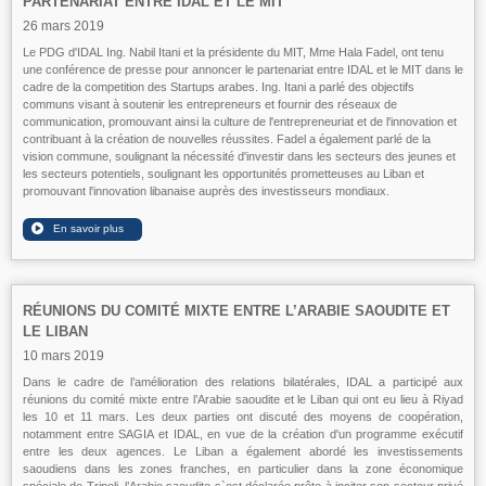
PARTENARIAT ENTRE IDAL ET LE MIT
26 mars 2019
Le PDG d'IDAL Ing. Nabil Itani et la présidente du MIT, Mme Hala Fadel, ont tenu
une conférence de presse pour annoncer le partenariat entre IDAL et le MIT dans le
cadre de la competition des Startups arabes. Ing. Itani a parlé des objectifs
communs visant à soutenir les entrepreneurs et fournir des réseaux de
communication, promouvant ainsi la culture de l'entrepreneuriat et de l'innovation et
contribuant à la création de nouvelles réussites. Fadel a également parlé de la
vision commune, soulignant la nécessité d'investir dans les secteurs des jeunes et
les secteurs potentiels, soulignant les opportunités prometteuses au Liban et
promouvant l'innovation libanaise auprès des investisseurs mondiaux.
RÉUNIONS DU COMITÉ MIXTE ENTRE L’ARABIE SAOUDITE ET
LE LIBAN
10 mars 2019
Dans le cadre de l’amélioration des relations bilatérales, IDAL a participé aux
réunions du comité mixte entre l’Arabie saoudite et le Liban qui ont eu lieu à Riyad
les 10 et 11 mars. Les deux parties ont discuté des moyens de coopération,
notamment entre SAGIA et IDAL, en vue de la création d'un programme exécutif
entre les deux agences. Le Liban a également abordé les investissements
saoudiens dans les zones franches, en particulier dans la zone économique
spéciale de Tripoli. l’Arabie saoudite s`est déclarée prête à inciter son secteur privé