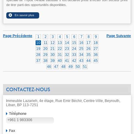
de tirer parti des opportunités disponibles.
Page Précédente
Page Suivante
1
2
3
4
5
6
7
8
9
10
11
12
13
14
15
16
17
18
19
20
21
22
23
24
25
26
27
28
29
30
31
32
33
34
35
36
37
38
39
40
41
42
43
44
45
46
47
48
49
50
51
CONTACTEZ-NOUS
Immeuble Lazarieh, 4e étage, Rue Emir Béchir, Centre-Ville, Beyrouth,
Liban, BP 113-7251
Téléphone
+961 1 983306
Fax