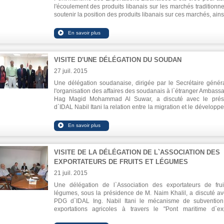
l'écoulement des produits libanais sur les marchés traditionnel
soutenir la position des produits libanais sur ces marchés, ains
de renforcer la confiance des consommateurs et main
l'équilibre de l'offre et de la demande sur le marché libanais. I
tenu une conférence de presse le 12 Août 2015 pour annonc
promulgation d'un décret allouant à IDAL un crédit de trésorer
21 milliards de Livres Libanaises pour subventionner l'export
VISITE D'UNE DÉLÉGATION DU SOUDAN
des produits agricoles et industriels vers les pays arabes à tr
la mer pour une période de sept mois.
27 juil. 2015
Une délégation soudanaise, dirigée par le Secrétaire génér
l'organisation des affaires des soudanais à l`étranger Ambass
Hag Magid Mohammad Al Suwar, a discuté avec le prés
d`IDAL Nabil Itani la relation entre la migration et le développ
local et le programme en vigueur pour attirer les investissemen
la diaspora. Les deux parties ont échangé leur expérience da
domaine.
VISITE DE LA DÉLÉGATION DE L`ASSOCIATION DES
EXPORTATEURS DE FRUITS ET LÉGUMES
21 juil. 2015
Une délégation de l`Association des exportateurs de frui
légumes, sous la présidence de M. Naim Khalil, a discuté av
PDG d`IDAL Ing. Nabil Itani le mécanisme de subventio
exportations agricoles à travers le "Pont maritime d`exp
approuvé récemment par le Conseil des ministres. Ing. It