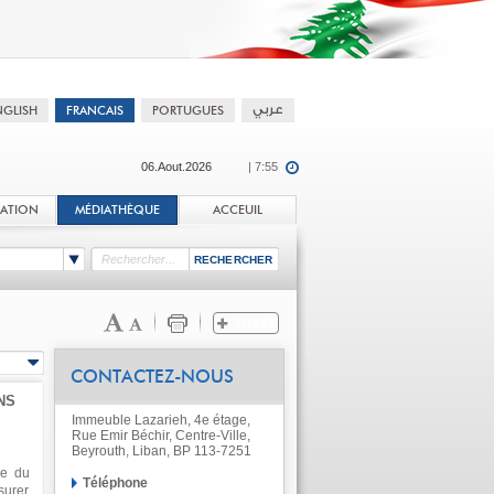
06.Aout.2026
| 7:55
TATION
MÉDIATHÈQUE
ACCEUIL
CONTACTEZ-NOUS
NS
Immeuble Lazarieh, 4e étage,
Rue Emir Béchir, Centre-Ville,
Beyrouth, Liban, BP 113-7251
me du
Téléphone
surer