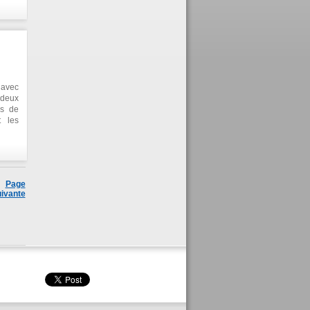
miers
ment,
 avec
 deux
ns de
t les
Page
ivante