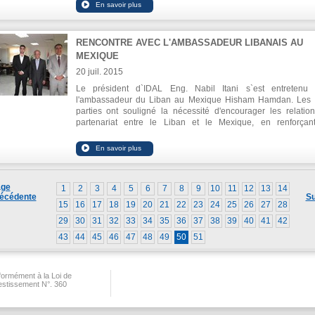
déclaré que les exportations agricoles au cours des cinq pre
mois de 2015 ont enregistré une légère baisse de 2% seule
par rapport à la même période de l'année 2014.
RENCONTRE AVEC L'AMBASSADEUR LIBANAIS AU
MEXIQUE
20 juil. 2015
Le président d`IDAL Eng. Nabil Itani s`est entretenu
l'ambassadeur du Liban au Mexique Hisham Hamdan. Les
parties ont souligné la nécessité d'encourager les relatio
partenariat entre le Liban et le Mexique, en renforçan
investissements mutuels entre les deux pays.
ge
1
2
3
4
5
6
7
8
9
10
11
12
13
14
écédente
Su
15
16
17
18
19
20
21
22
23
24
25
26
27
28
29
30
31
32
33
34
35
36
37
38
39
40
41
42
43
44
45
46
47
48
49
50
51
ormément à la Loi de
vestissement N°. 360