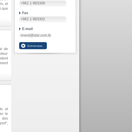
+961 1 983306
s, et
i que
Fax
tenir
tani a
+961 1 983302
er la
ie de
E-mail
ation
invest@idal.com.lb
avers
al de
adeur
ident
ement
ts de
ns ce
ts et
ec le
n des
ort",
ani a