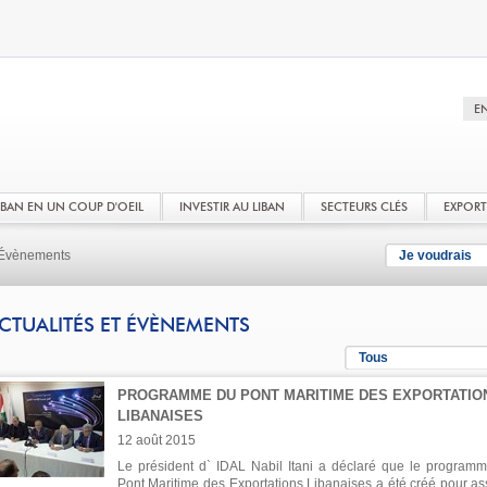
LIBAN EN UN COUP D'OEIL
INVESTIR AU LIBAN
SECTEURS CLÉS
EXPOR
t Évènements
Je voudrais
CTUALITÉS ET ÉVÈNEMENTS
Tous
PROGRAMME DU PONT MARITIME DES EXPORTATIO
LIBANAISES
12 août 2015
Le président d` IDAL Nabil Itani a déclaré que le program
Pont Maritime des Exportations Libanaises a été créé pour as