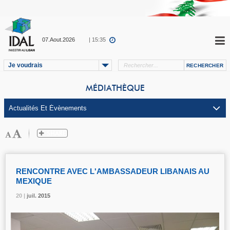
07.Aout.2026
| 15:35
Je voudrais
MÉDIATHÈQUE
RENCONTRE AVEC L'AMBASSADEUR LIBANAIS AU
MEXIQUE
20 |
20 |
20 |
juil.
juil.
juil.
2015
2015
2015