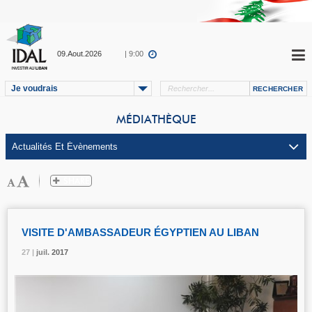
09.Aout.2026
| 9:00
Je voudrais
MÉDIATHÈQUE
VISITE D'AMBASSADEUR ÉGYPTIEN AU LIBAN
27 |
27 |
27 |
juil.
juil.
juil.
2017
2017
2017