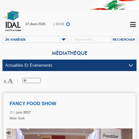
07.Aout.2026
| 16:03
Je voudrais
MÉDIATHÈQUE
FANCY FOOD SHOW
25 |
25 |
25 |
juin
juin
juin
2017
2017
2017
New York