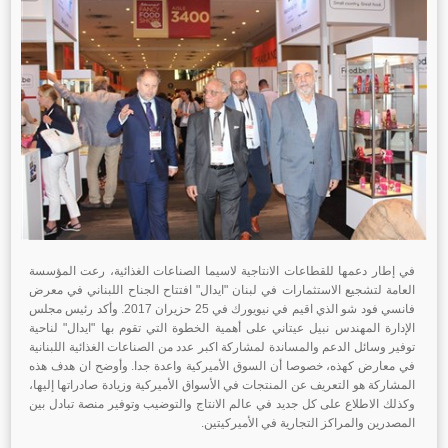
في إطار دعمها للقطاعات الانتاجية لاسيما الصناعات الغذائية، رعت المؤسسة
العامة لتشجيع الاستثمارات في لبنان "ايدال" افتتاح الجناح اللبناني في معرض
فانسي فود شو الذي اقيم في نيويورك في 25 حزيران 2017. وأكد رئيس مجلس
الإدارة المهندس نبيل عيتاني على أهمية الخطوة التي تقوم بها "ايدال" لناحية
توفير وسائل الدعم والمساندة لمشاركة اكبر عدد من الصناعات الغذائية اللبنانية
في معارض كهذه، خصوصا أن السوق الأميركية واعدة جدا. وأوضح ان هدف هذه
المشاركة هو التعريف عن المنتجات في الأسواق الأميركية وزيادة صادراتها إليها،
وكذلك الاطلاع على كل جديد في عالم الانتاج والتوضيب وتوفير منصة تبادل بين
المصدرين والمراكز التجارية في الأميركيتين.