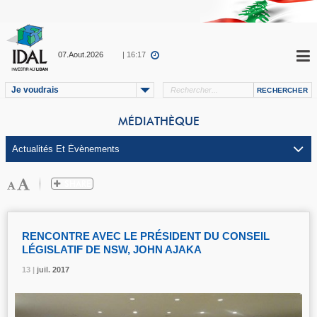
07.Aout.2026
| 16:17
Je voudrais
MÉDIATHÈQUE
RENCONTRE AVEC LE PRÉSIDENT DU CONSEIL
LÉGISLATIF DE NSW, JOHN AJAKA
13 |
13 |
13 |
juil.
juil.
juil.
2017
2017
2017