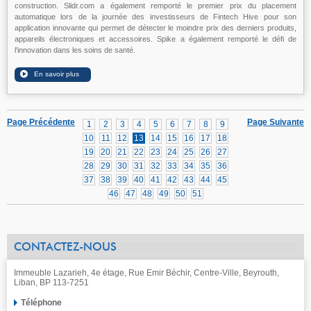
construction. Slidr.com a également remporté le premier prix du placement
automatique lors de la journée des investisseurs de Fintech Hive pour son
application innovante qui permet de détecter le moindre prix des derniers produits,
appareils électroniques et accessoires. Spike a également remporté le défi de
l'innovation dans les soins de santé.
Page Précédente
Page Suivante
1
2
3
4
5
6
7
8
9
10
11
12
13
14
15
16
17
18
19
20
21
22
23
24
25
26
27
28
29
30
31
32
33
34
35
36
37
38
39
40
41
42
43
44
45
46
47
48
49
50
51
CONTACTEZ-NOUS
Immeuble Lazarieh, 4e étage, Rue Emir Béchir, Centre-Ville, Beyrouth,
Liban, BP 113-7251
Téléphone