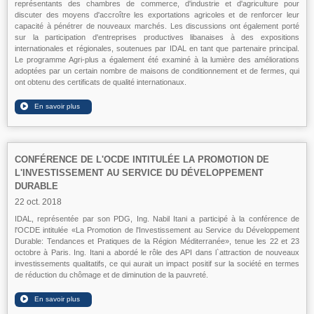
représentants des chambres de commerce, d'industrie et d'agriculture pour
discuter des moyens d'accroître les exportations agricoles et de renforcer leur
capacité à pénétrer de nouveaux marchés. Les discussions ont également porté
sur la participation d'entreprises productives libanaises à des expositions
internationales et régionales, soutenues par IDAL en tant que partenaire principal.
Le programme Agri-plus a également été examiné à la lumière des améliorations
adoptées par un certain nombre de maisons de conditionnement et de fermes, qui
ont obtenu des certificats de qualité internationaux.
CONFÉRENCE DE L'OCDE INTITULÉE LA PROMOTION DE
L'INVESTISSEMENT AU SERVICE DU DÉVELOPPEMENT
DURABLE
22 oct. 2018
IDAL, représentée par son PDG, Ing. Nabil Itani a participé à la conférence de
l'OCDE intitulée «La Promotion de l'Investissement au Service du Développement
Durable: Tendances et Pratiques de la Région Méditerranée», tenue les 22 et 23
octobre à Paris. Ing. Itani a abordé le rôle des API dans l`attraction de nouveaux
investissements qualitatifs, ce qui aurait un impact positif sur la société en termes
de réduction du chômage et de diminution de la pauvreté.