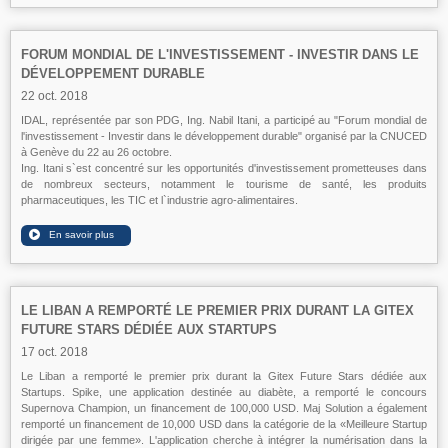
FORUM MONDIAL DE L'INVESTISSEMENT - INVESTIR DANS LE
DÉVELOPPEMENT DURABLE
22 oct. 2018
IDAL, représentée par son PDG, Ing. Nabil Itani, a participé au "Forum mondial de
l'investissement - Investir dans le développement durable" organisé par la CNUCED
à Genève du 22 au 26 octobre.
Ing. Itani s`est concentré sur les opportunités d'investissement prometteuses dans
de nombreux secteurs, notamment le tourisme de santé, les produits
pharmaceutiques, les TIC et l`industrie agro-alimentaires.
LE LIBAN A REMPORTÉ LE PREMIER PRIX DURANT LA GITEX
FUTURE STARS DÉDIÉE AUX STARTUPS
17 oct. 2018
Le Liban a remporté le premier prix durant la Gitex Future Stars dédiée aux
Startups. Spike, une application destinée au diabète, a remporté le concours
Supernova Champion, un financement de 100,000 USD. Maj Solution a également
remporté un financement de 10,000 USD dans la catégorie de la «Meilleure Startup
dirigée par une femme». L'application cherche à intégrer la numérisation dans la