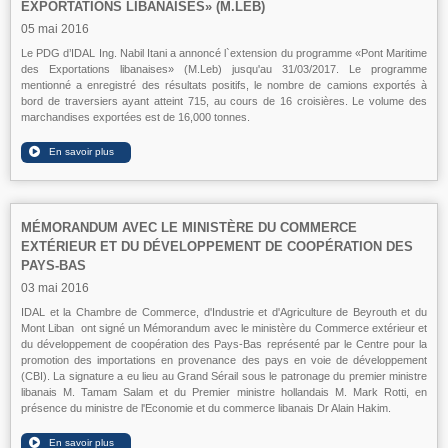
EXPORTATIONS LIBANAISES» (M.LEB)
05 mai 2016
Le PDG d’IDAL Ing. Nabil Itani a annoncé l`extension du programme «Pont Maritime
des Exportations libanaises» (M.Leb) jusqu'au 31/03/2017. Le programme
mentionné a enregistré des résultats positifs, le nombre de camions exportés à
bord de traversiers ayant atteint 715, au cours de 16 croisières. Le volume des
marchandises exportées est de 16,000 tonnes.
MÉMORANDUM AVEC LE MINISTÈRE DU COMMERCE
EXTÉRIEUR ET DU DÉVELOPPEMENT DE COOPÉRATION DES
PAYS-BAS
03 mai 2016
IDAL et la Chambre de Commerce, d'Industrie et d'Agriculture de Beyrouth et du
Mont Liban ont signé un Mémorandum avec le ministère du Commerce extérieur et
du développement de coopération des Pays-Bas représenté par le Centre pour la
promotion des importations en provenance des pays en voie de développement
(CBI). La signature a eu lieu au Grand Sérail sous le patronage du premier ministre
libanais M. Tamam Salam et du Premier ministre hollandais M. Mark Rotti, en
présence du ministre de l'Economie et du commerce libanais Dr Alain Hakim.