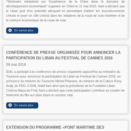
"Séminaire ministériel sur l'expérience de la Chine dans le domaine de
développement économique" organisé en Chine le 11 mai 2016. Itani a déclaré que
le Liban jouit d'un potentiel attrayant lui permettant d'attirer les investissements
chinois et jouer un rôle central dans les initiatives de la route de soie maritime et de
la ceinture économique de la route de soie.
CONFÉRENCE DE PRESSE ORGANISÉE POUR ANNONCER LA
PARTICIPATION DU LIBAN AU FESTIVAL DE CANNES 2016
09 mai 2016
IDAL a participé à la conférence de presse organisée aujourd'hui au ministère du
Tourisme pour annoncer la participation du Liban au Festival de Cannes 2016, en
présence du ministre du Tourisme Michel Pharaon, du ministre de la Culture Rony
Araiji, du PDG d`IDAL Nabil Itani ainsi que la présidente de la Fondation Liban
Cinéma Maya de Freij. Itani a déclaré que cette participation contribue au soutien de
l'industrie du film au Liban étant un secteur vital.
EXTENSION DU PROGRAMME «PONT MARITIME DES