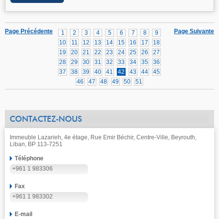
Page Précédente
Page Suivante
1
2
3
4
5
6
7
8
9
10
11
12
13
14
15
16
17
18
19
20
21
22
23
24
25
26
27
28
29
30
31
32
33
34
35
36
37
38
39
40
41
42
43
44
45
46
47
48
49
50
51
CONTACTEZ-NOUS
Immeuble Lazarieh, 4e étage, Rue Emir Béchir, Centre-Ville, Beyrouth,
Liban, BP 113-7251
Téléphone
+961 1 983306
Fax
+961 1 983302
E-mail