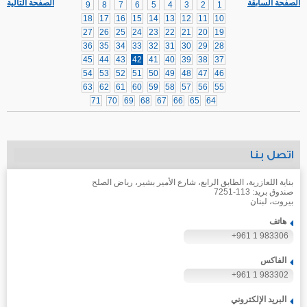
الصفحة السابقة
الصفحة التالية
9
8
7
6
5
4
3
2
1
18
17
16
15
14
13
12
11
10
27
26
25
24
23
22
21
20
19
36
35
34
33
32
31
30
29
28
45
44
43
42
41
40
39
38
37
54
53
52
51
50
49
48
47
46
63
62
61
60
59
58
57
56
55
71
70
69
68
67
66
65
64
اتصل بنا
بناية اللعازرية، الطابق الرابع، شارع الأمير بشير، رياض الصلح
صندوق بريد: 113-7251
بيروت، لبنان
هاتف
+961 1 983306
الفاكس
+961 1 983302
البريد الإلكتروني