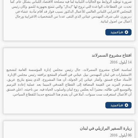
ضرورة توطيد الروابط مع الجاليات اللبنانية لما فيه مصلحة الاقتصاد اللبناني بشكل عام. كما
تحدث عن القطاعات الواعدة التي تروج لها "ايدال" والتي تتمتع بجهوزية للنمو. وكان رئيس
المجلس الاغترابي اللبناني العالمي للأعمال الدكتور نسيب فواز قد أقام مأدبة عشاء في
ديربورن على شرف المهندس عيتاني الذي التقى عددا من الشخصيات الاغترابية ورجال
أعمال من اصول لبنانية.
افتتاح مشروع السمرلاند
14 أيلول. 2016
لمناسبة افتتاح مشروع السمرلاند، جال رئيس مجلس إدارة المؤسسة العامة لتشجيع
الاستثمارات في لبنان المهندس نبيل عيتاني في أقسام المنتجع يرافقه رئيس مجلس الإدارة
الأستاذ صلاح فستق. وأشار عيتاني إثر الجولة، أن هذا المشروع، الذي يتمتع بتاريخ عريق،
سيقدم المزيد من القيمة المضافة إلى القطاع الفندقي لاسيما بعد عملية إعادة الترميم
والتوسيع التي طالته، معتبرا أنه يعكس روح لبنان واسلوب الحياة فيه. من ناحيته، اعلن فستق
أن الأعمال استغرقت ست سنوات، آملا في أن يقدم هذا المنتجع جديدا للقطاع السياحي.
زيارة السفير البرازيلي في لبنان
06 أيلول. 2016