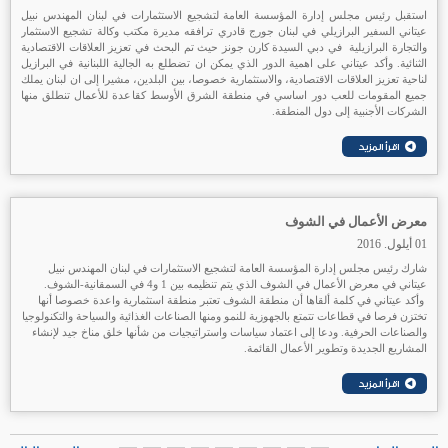
استقبل رئيس مجلس إدارة المؤسسة العامة لتشجيع الاستثمارات في لبنان المهندس نبيل
عيتاني السفير البرازيلي في لبنان جورج قادري ترافقه مديرة مكتب وكالة تشجيع الاستثمار
والتجارة البرازيلية في دبي السيدة كارن جونز حيث تم البحث في تعزيز العلاقات الاقتصادية
الثنائية. وأكد عيتاني على اهمية الدور الذي يمكن ان تضطلع به الجالية اللبنانية في البرازيل
لناحية تعزيز العلاقات الاقتصادية، والاستثمارية خصوصا، بين البلدين، مشيرا إلى ان لبنان يملك
جميع المقومات للعب دور اساسي في منطقة الشرق الأوسط كقاعدة للأعمال تنطلق منها
الشركات الأجنبية إلى دول المنطقة.
معرض الأعمال في الشوف
01 أيلول. 2016
شارك رئيس مجلس إدارة المؤسسة العامة لتشجيع الاستثمارات في لبنان المهندس نبيل
عيتاني في معرض الأعمال في الشوف الذي يتم تنظيمه بين 1 و4 في السمقانية-الشوف.
وأكد عيتاني في كلمة ألقاها أن منطقة الشوف تعتبر منطقة استثمارية واعدة خصوصا أنها
تختزن فرصا في قطاعات تتمتع بالجهوزية للنمو ومنها الصناعات الغذائية والسياحة والتكنولوجيا
والصناعات الحرفية. ودعا إلى اعتماد سياسات واستراتيجيات من شأنها خلق مناخ جيد لإنشاء
المشاريع الجديدة وتطوير الأعمال القائمة.