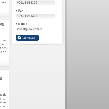
ploré
+961 1 983306
ffre,
cision
Fax
+961 1 983302
E-mail
IME
invest@idal.com.lb
e des
nieur
nt des
ba en
 à la
er le
ES
strie
r sur
ritime
5, au