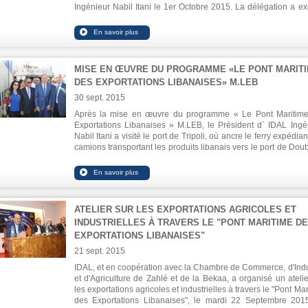
Ingénieur Nabil Itani le 1er Octobre 2015. La délégation a ex
le climat d'investissement au Liban et les possibilités qu'il o
soulignant la volonté et le désir d'investir au Liban après la dé
du fonds d'élargir ses activités et services dans ce pays.
MISE EN ŒUVRE DU PROGRAMME «LE PONT MARIT
DES EXPORTATIONS LIBANAISES» M.LEB
30 sept. 2015
Après la mise en œuvre du programme « Le Pont Maritim
Exportations Libanaises » M.LEB, le Président d` IDAL Ingé
Nabil Itani a visité le port de Tripoli, où ancre le ferry expédia
camions transportant les produits libanais vers le port de Dou
Arabie Saoudite. Précédemment, un atelier a été organisé
Chambre de Commerce et d'Industrie de Tripoli pour annonc
programme et ses détails.
ATELIER SUR LES EXPORTATIONS AGRICOLES ET
INDUSTRIELLES À TRAVERS LE "PONT MARITIME D
EXPORTATIONS LIBANAISES"
21 sept. 2015
IDAL, et en coopération avec la Chambre de Commerce, d'Indu
et d'Agriculture de Zahlé et de la Bekaa, a organisé un atelie
les exportations agricoles et industrielles à travers le "Pont Ma
des Exportations Libanaises", le mardi 22 Septembre 201