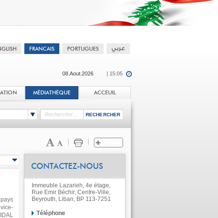
08.Aout.2026
| 15:05
TATION
MÉDIATHÈQUE
ACCEUIL
CONTACTEZ-NOUS
Immeuble Lazarieh, 4e étage,
Rue Emir Béchir, Centre-Ville,
Beyrouth, Liban, BP 113-7251
 pays
vice-
Téléphone
`IDAL