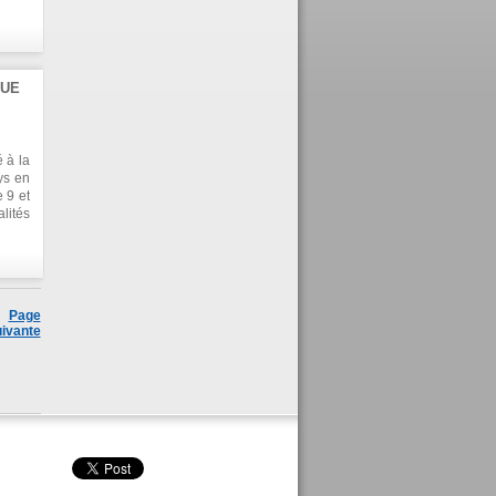
QUE
é à la
ys en
 9 et
lités
ieurs
é une
es au
Page
ivante