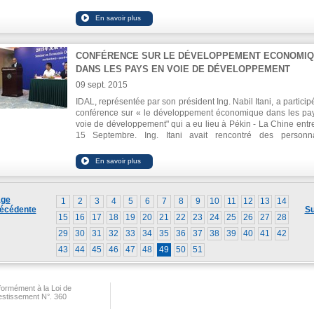
siège de la Chambre.
CONFÉRENCE SUR LE DÉVELOPPEMENT ECONOMI
DANS LES PAYS EN VOIE DE DÉVELOPPEMENT
09 sept. 2015
IDAL, représentée par son président Ing. Nabil Itani, a particip
conférence sur « le développement économique dans les pa
voie de développement" qui a eu lieu à Pékin - La Chine entre
15 Septembre. Ing. Itani avait rencontré des personna
économiques et diplomatiques, et pris part aux visites de plus
usines en marge de la conférence. Il a également délivr
présentation sur les opportunités d'investissement prometteus
Liban et ses avantages concurentiels.
ge
1
2
3
4
5
6
7
8
9
10
11
12
13
14
écédente
Su
15
16
17
18
19
20
21
22
23
24
25
26
27
28
29
30
31
32
33
34
35
36
37
38
39
40
41
42
43
44
45
46
47
48
49
50
51
ormément à la Loi de
vestissement N°. 360