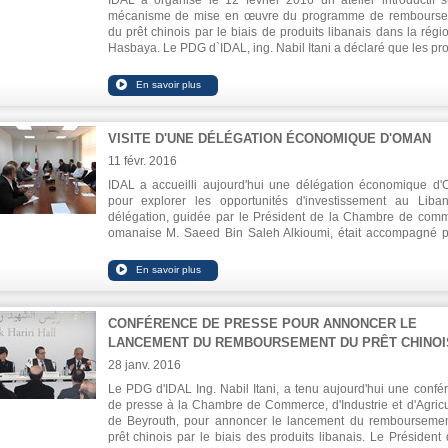
IDAL a organisé le 12 février 2016 un atelier introductif s
mécanisme de mise en œuvre du programme de rembours
du prêt chinois par le biais de produits libanais dans la régi
Hasbaya. Le PDG d`IDAL, ing. Nabil Itani a déclaré que les pro
sélectionnés pour rembourser le prêt sont parmi les meill
industries alimentaires libanaises, en particulier l'huile d'olive,
pénétré de nouveaux marchés au cours des deux derni
années, et les conserves, y compris les fruits, les légumes e
confitures, constituant une part importante des exportations to
VISITE D'UNE DÉLÉGATION ÉCONOMIQUE D'OMAN
de l'industrie alimentaire.
11 févr. 2016
IDAL a accueilli aujourd'hui une délégation économique d
pour explorer les opportunités d'investissement au Liba
délégation, guidée par le Président de la Chambre de com
omanaise M. Saeed Bin Saleh Alkioumi, était accompagné p
président de la Chambre de Commerce, d'Industrie et d'Agricu
de Beyrouth et du Mont Liban M. Mohamad Choucai
l'ambassadeur du Liban à Oman M. Houssam Diab. Le PDG d
Ing. Nabil Itani, a présenté le climat d'investissement au Liban 
différentes opportunités disponibles à travers les sec
CONFÉRENCE DE PRESSE POUR ANNONCER LE
productifs.
LANCEMENT DU REMBOURSEMENT DU PRÊT CHINOI
28 janv. 2016
Le PDG d'IDAL Ing. Nabil Itani, a tenu aujourd'hui une confé
de presse à la Chambre de Commerce, d'Industrie et d'Agricu
de Beyrouth, pour annoncer le lancement du rembourseme
prêt chinois par le biais des produits libanais. Le Président 