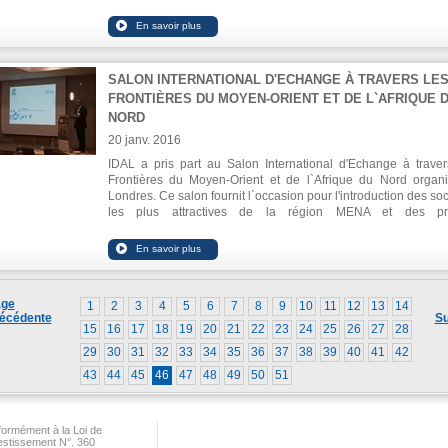
Chambre, M. Mohamed Choucair et la Chargée d'affair
l'ambassade de Chine, Zhang Finling ont participé à 
conférence, en présence de représentants d'entreprises liban
exportatrices.
SALON INTERNATIONAL D'ECHANGE À TRAVERS LE
FRONTIÈRES DU MOYEN-ORIENT ET DE L`AFRIQUE 
NORD
20 janv. 2016
IDAL a pris part au Salon International d'Echange à traver
Frontières du Moyen-Orient et de l`Afrique du Nord organ
Londres. Ce salon fournit l`occasion pour l'introduction des soc
les plus attractives de la région MENA et des pro
d'investissement à plus de 70 investisseurs intéressés du 
entier. Le PDG d`IDAL Ing. Nabil Itani, a exhibé le potenti
Liban en tant que destination ultime d'investissement.
également rencontré des investisseurs du monde entier.
ge
1
2
3
4
5
6
7
8
9
10
11
12
13
14
écédente
Su
15
16
17
18
19
20
21
22
23
24
25
26
27
28
29
30
31
32
33
34
35
36
37
38
39
40
41
42
43
44
45
46
47
48
49
50
51
ormément à la Loi de
vestissement N°. 360