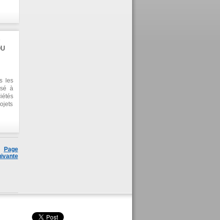
es de
cette
aises
S
DU
s les
isé à
iétés
jets
monde
el du
 Il a
Page
ivante