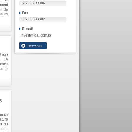
ur le
+961 1 983306
ement
on de
Fax
duits
eures
+961 1 983302
 qui a
ères
E-mail
t les
invest@idal.com.lb
tales
'Oman
n. La
merce
ar le
lture
r et
`IDAL
et les
teurs
S
rence
lture
nt du
de la