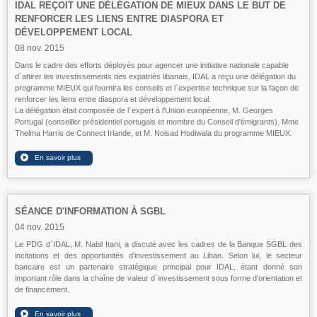
IDAL REÇOIT UNE DÉLÉGATION DE MIEUX DANS LE BUT DE
RENFORCER LES LIENS ENTRE DIASPORA ET
DÉVELOPPEMENT LOCAL
08 nov. 2015
Dans le cadre des efforts déployés pour agencer une initiative nationale capable
d`attirer les investissements des expatriés libanais, IDAL a reçu une délégation du
programme MIEUX qui fournira les conseils et l`expertise technique sur la façon de
renforcer les liens entre diaspora et développement local.
La délégation était composée de l`expert à l'Union européenne, M. Georges
Portugal (conseiller présidentiel portugais et membre du Conseil d'émigrants), Mme
Thelma Harris de Connect Irlande, et M. Noisad Hodiwala du programme MIEUX.
SÉANCE D'INFORMATION À SGBL
04 nov. 2015
Le PDG d`IDAL, M. Nabil Itani, a discuté avec les cadres de la Banque SGBL des
incitations et des opportunités d'investissement au Liban. Selon lui, le secteur
bancaire est un partenaire stratégique principal pour IDAL, étant donné son
important rôle dans la chaîne de valeur d`investissement sous forme d'orientation et
de financement.