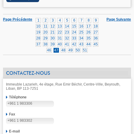
Page Précédente
Page Suivante
1
2
3
4
5
6
7
8
9
10
11
12
13
14
15
16
17
18
19
20
21
22
23
24
25
26
27
28
29
30
31
32
33
34
35
36
37
38
39
40
41
42
43
44
45
46
47
48
49
50
51
CONTACTEZ-NOUS
Immeuble Lazarieh, 4e étage, Rue Emir Béchir, Centre-Ville, Beyrouth,
Liban, BP 113-7251
Téléphone
+961 1 983306
Fax
+961 1 983302
E-mail