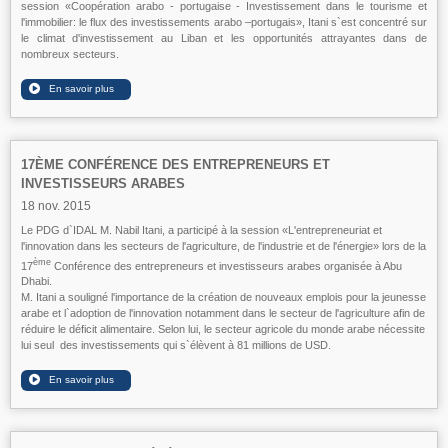
session «Coopération arabo - portugaise - Investissement dans le tourisme et
l'immobilier: le flux des investissements arabo –portugais», Itani s`est concentré sur
le climat d'investissement au Liban et les opportunités attrayantes dans de
nombreux secteurs.
17ÈME CONFÉRENCE DES ENTREPRENEURS ET
INVESTISSEURS ARABES
18 nov. 2015
Le PDG d`IDAL M. Nabil Itani, a participé à la session «L'entrepreneuriat et
l'innovation dans les secteurs de l'agriculture, de l'industrie et de l'énergie» lors de la
ème
17
Conférence des entrepreneurs et investisseurs
arabes organisée à Abu
Dhabi.
M. Itani a souligné l'importance de la création de nouveaux emplois pour la jeunesse
arabe et l`adoption de l'innovation notamment dans le secteur de l'agriculture afin de
réduire le déficit alimentaire. Selon lui, le secteur agricole du monde arabe nécessite
lui seul des investissements qui s`élèvent à 81 millions de USD.