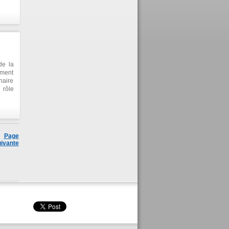
e, M.
re du
et M.
de la
ement
naire
 rôle
ation
Page
ivante