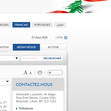
07.Aout.2026
| 8:50
TATION
MÉDIATHÈQUE
ACCEUIL
CONTACTEZ-NOUS
Immeuble Lazarieh, 4e étage,
Rue Emir Béchir, Centre-Ville,
Beyrouth, Liban, BP 113-7251
e
au 3
re de
Téléphone
s son