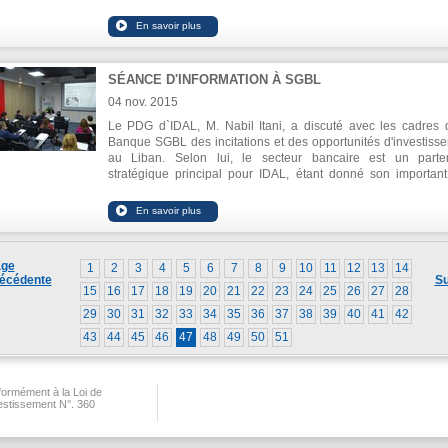
renforcer les liens entre diaspora et développement local.
La délégation était composée de l`expert à l'Union européenn
Georges Portugal (conseiller présidentiel portugais et memb
Conseil d'émigrants), Mme Thelma Harris de Connect Irlande, 
Noisad Hodiwala du programme MIEUX.
SÉANCE D'INFORMATION À SGBL
04 nov. 2015
Le PDG d`IDAL, M. Nabil Itani, a discuté avec les cadres 
Banque SGBL des incitations et des opportunités d'investiss
au Liban. Selon lui, le secteur bancaire est un parte
stratégique principal pour IDAL, étant donné son important
dans la chaîne de valeur d`investissement sous forme d'orient
et de financement.
ge
1
2
3
4
5
6
7
8
9
10
11
12
13
14
écédente
Su
15
16
17
18
19
20
21
22
23
24
25
26
27
28
29
30
31
32
33
34
35
36
37
38
39
40
41
42
43
44
45
46
47
48
49
50
51
ormément à la Loi de
vestissement N°. 360