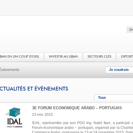
LIBAN EN UN COUP D'OEIL
INVESTIR AU LIBAN
SECTEURS CLÉS
EXPOR
t Évènements
Je voudrais
CTUALITÉS ET ÉVÈNEMENTS
Tous
3E FORUM ECONOMIQUE ARABO – PORTUGAIS
23 nov. 2015
IDAL, représentée par son PDG Ing. Nabil Itani, a participé 
Forum économique arabo – portugais, organisé par la Chamb
Commerce Arabo -portugaise le 23 et 24 novembre 2015. Dan