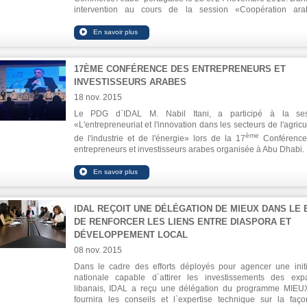
intervention au cours de la session «Coopération ar
portugaise - Investissement dans le tourisme et l'immobilier: le
des investissements arabo –portugais», Itani s`est concentré s
climat d'investissement au Liban et les opportunités attray
dans de nombreux secteurs.
17ÈME CONFÉRENCE DES ENTREPRENEURS ET
INVESTISSEURS ARABES
18 nov. 2015
Le PDG d`IDAL M. Nabil Itani, a participé à la ses
«L'entrepreneuriat et l'innovation dans les secteurs de l'agricu
ème
de l'industrie et de l'énergie» lors de la 17
Conférence
entrepreneurs et investisseurs
arabes organisée à Abu Dhabi.
M. Itani a souligné l'importance de la création de nouveaux em
pour la jeunesse arabe et l`adoption de l'innovation nota
dans le secteur de l'agriculture afin de réduire le déficit alimen
Selon lui, le secteur agricole du monde arabe nécessite lui
des investissements qui s`élèvent à 81 millions de USD.
IDAL REÇOIT UNE DÉLÉGATION DE MIEUX DANS LE 
DE RENFORCER LES LIENS ENTRE DIASPORA ET
DÉVELOPPEMENT LOCAL
08 nov. 2015
Dans le cadre des efforts déployés pour agencer une initi
nationale capable d`attirer les investissements des expa
libanais, IDAL a reçu une délégation du programme MIEU
fournira les conseils et l`expertise technique sur la faç