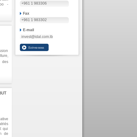
+961 1 983306
abo -
 flux
Fax
ur le
antes
+961 1 983302
E-mail
invest@idal.com.lb
sion
lture,
 des
plois
mment
taire.
 seul
BUT
ative
triés
X qui
on de