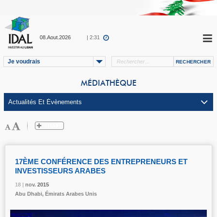
08.Aout.2026
| 2:31
Je voudrais
MÉDIATHÈQUE
17ÈME CONFÉRENCE DES ENTREPRENEURS ET
INVESTISSEURS ARABES
18 |
18 |
18 |
nov.
nov.
nov.
2015
2015
2015
Abu Dhabi, Émirats Arabes Unis