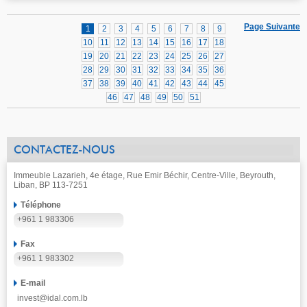
Page Suivante
1
2
3
4
5
6
7
8
9
10
11
12
13
14
15
16
17
18
19
20
21
22
23
24
25
26
27
28
29
30
31
32
33
34
35
36
37
38
39
40
41
42
43
44
45
46
47
48
49
50
51
CONTACTEZ-NOUS
Immeuble Lazarieh, 4e étage, Rue Emir Béchir, Centre-Ville, Beyrouth,
Liban, BP 113-7251
Téléphone
+961 1 983306
Fax
+961 1 983302
E-mail
invest@idal.com.lb