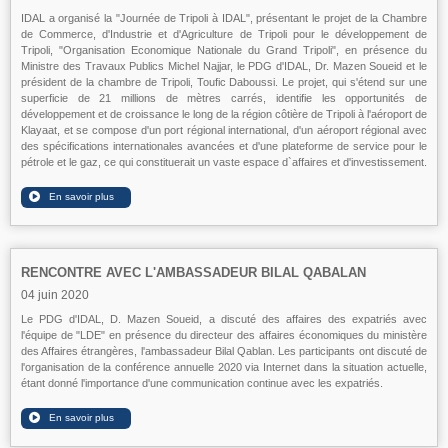
IDAL a organisé la "Journée de Tripoli à IDAL", présentant le projet de la Chambre
de Commerce, d'Industrie et d'Agriculture de Tripoli pour le développement de
Tripoli, "Organisation Economique Nationale du Grand Tripoli", en présence du
Ministre des Travaux Publics Michel Najjar, le PDG d'IDAL, Dr. Mazen Soueid et le
président de la chambre de Tripoli, Toufic Daboussi. Le projet, qui s'étend sur une
superficie de 21 millions de mètres carrés, identifie les opportunités de
développement et de croissance le long de la région côtière de Tripoli à l'aéroport de
Klayaat, et se compose d'un port régional international, d'un aéroport régional avec
des spécifications internationales avancées et d'une plateforme de service pour le
pétrole et le gaz, ce qui constituerait un vaste espace d`affaires et d'investissement.
RENCONTRE AVEC L'AMBASSADEUR BILAL QABALAN
04 juin 2020
Le PDG d'IDAL, D. Mazen Soueid, a discuté des affaires des expatriés avec
l'équipe de "LDE" en présence du directeur des affaires économiques du ministère
des Affaires étrangères, l'ambassadeur Bilal Qablan. Les participants ont discuté de
l'organisation de la conférence annuelle 2020 via Internet dans la situation actuelle,
étant donné l'importance d'une communication continue avec les expatriés.