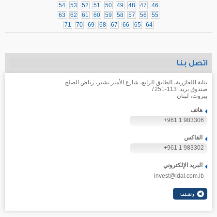
54
53
52
51
50
49
48
47
46
63
62
61
60
59
58
57
56
55
71
70
69
68
67
66
65
64
اتصل بنا
بناية اللعازرية، الطابق الرابع، شارع الأمير بشير، رياض الصلح
صندوق بريد: 113-7251
بيروت، لبنان
هاتف
+961 1 983306
الفاكس
+961 1 983302
البريد الإلكتروني
invest@idal.com.lb