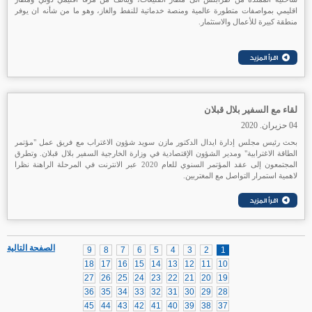
اقليمي بمواصفات متطورة عالمية ومنصة خدماتية للنفط والغاز، وهو ما من شأنه ان يوفر
منطقة كبيرة للأعمال والاستثمار.
لقاء مع السفير بلال قبلان
04 حزيران. 2020
بحث رئيس مجلس إدارة ايدال الدكتور مازن سويد شؤون الاغتراب مع فريق عمل "مؤتمر
الطاقة الاغترابية" ومدير الشؤون الإقتصادية في وزارة الخارجية السفير بلال قبلان. وتطرق
المجتمعون إلى عقد المؤتمر السنوي للعام 2020 عبر الانترنت في المرحلة الراهنة نظرا
لاهمية استمرار التواصل مع المغتربين.
الصفحة التالية
9
8
7
6
5
4
3
2
1
18
17
16
15
14
13
12
11
10
27
26
25
24
23
22
21
20
19
36
35
34
33
32
31
30
29
28
45
44
43
42
41
40
39
38
37