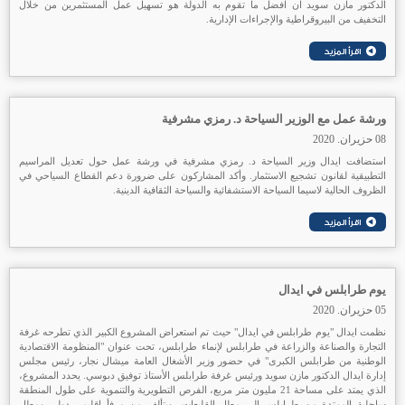
الدكتور مازن سويد ان افضل ما تقوم به الدولة هو تسهيل عمل المستثمرين من خلال
التخفيف من البيروقراطية والإجراءات الإدارية.
ورشة عمل مع الوزير السياحة د. رمزي مشرفية
08 حزيران. 2020
استضافت ايدال وزير السياحة د. رمزي مشرفية في ورشة عمل حول تعديل المراسيم
التطبيقية لقانون تشجيع الاستثمار. وأكد المشاركون على ضرورة دعم القطاع السياحي في
الظروف الحالية لاسيما السياحة الاستشفائية والسياحة الثقافية الدينية.
يوم طرابلس في ايدال
05 حزيران. 2020
نظمت ايدال "يوم طرابلس في ايدال" حيث تم استعراض المشروع الكبير الذي تطرحه غرفة
التجارة والصناعة والزراعة في طرابلس لإنماء طرابلس، تحت عنوان "المنظومة الاقتصادية
الوطنية من طرابلس الكبرى" في حضور وزير الأشغال العامة ميشال نجار، رئيس مجلس
إدارة ايدال الدكتور مازن سويد ورئيس غرفة طرابلس الأستاذ توفيق دبوسي. يحدد المشروع،
الذي يمتد على مساحة 21 مليون متر مربع، الفرص التطويرية والتنموية على طول المنطقة
ساحلية الممتدة من طرابلس الى مطار القليعات، ويتألف من مرفأ اقليمي دولي ومطار