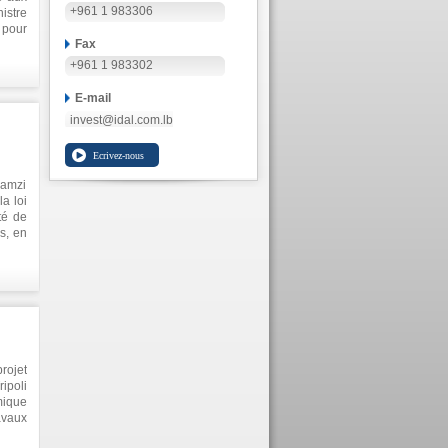
+961 1 983306
istre
 pour
Fax
L, Dr
e le
+961 1 983302
l des
lités
E-mail
invest@idal.com.lb
Ramzi
a loi
té de
s, en
rojet
ipoli
mique
avaux
et le