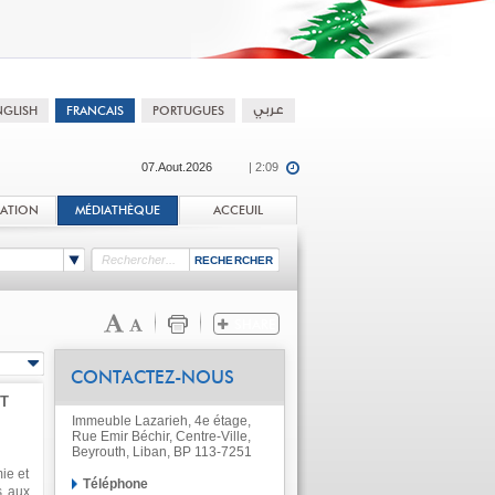
07.Aout.2026
| 2:09
TATION
MÉDIATHÈQUE
ACCEUIL
CONTACTEZ-NOUS
T
Immeuble Lazarieh, 4e étage,
Rue Emir Béchir, Centre-Ville,
Beyrouth, Liban, BP 113-7251
ie et
Téléphone
s aux