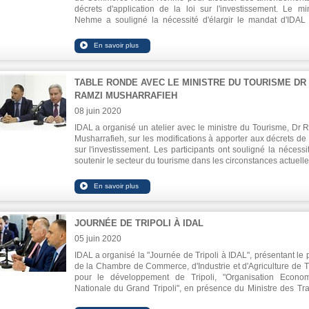
décrets d'application de la loi sur l'investissement. Le min
Nehme a souligné la nécessité d'élargir le mandat d'IDAL
faciliter les affaires et éliminer les obstacles. Le PDG d'IDA
Mazen Soueid, a déclaré que la meilleure chose qu
gouvernement puisse faire est de faciliter le travai
investisseurs en réduisant la bureaucratie et les forma
administratives.
TABLE RONDE AVEC LE MINISTRE DU TOURISME DR
RAMZI MUSHARRAFIEH
08 juin 2020
IDAL a organisé un atelier avec le ministre du Tourisme, Dr 
Musharrafieh, sur les modifications à apporter aux décrets de l
sur l'investissement. Les participants ont souligné la nécessi
soutenir le secteur du tourisme dans les circonstances actuelle
particulier le tourisme de santé et le tourisme culturel religieux.
JOURNÉE DE TRIPOLI À IDAL
05 juin 2020
IDAL a organisé la "Journée de Tripoli à IDAL", présentant le p
de la Chambre de Commerce, d'Industrie et d'Agriculture de Tr
pour le développement de Tripoli, "Organisation Econo
Nationale du Grand Tripoli", en présence du Ministre des Tr
Publics Michel Najjar, le PDG d'IDAL, Dr. Mazen Soueid 