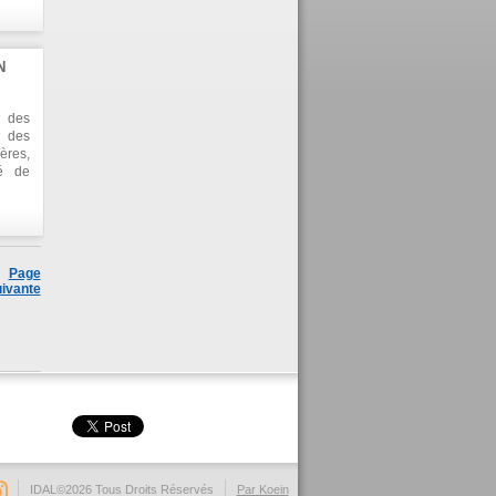
, qui
tifie
de la
 d'un
N
c des
me de
vaste
s des
r des
ères,
té de
ns la
ation
Page
ivante
IDAL©2026 Tous Droits Réservés
Par Koein