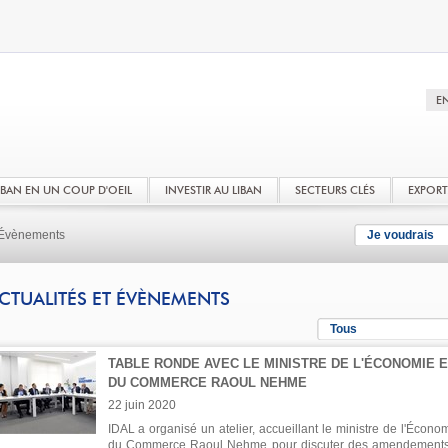
LIBAN EN UN COUP D'OEIL
INVESTIR AU LIBAN
SECTEURS CLÉS
EXPOR
t Évènements
Je voudrais
CTUALITÉS ET ÉVÈNEMENTS
Tous
TABLE RONDE AVEC LE MINISTRE DE L'ÉCONOMIE E
DU COMMERCE RAOUL NEHME
22 juin 2020
IDAL a organisé un atelier, accueillant le ministre de l'Économ
du Commerce Raoul Nehme pour discuter des amendement