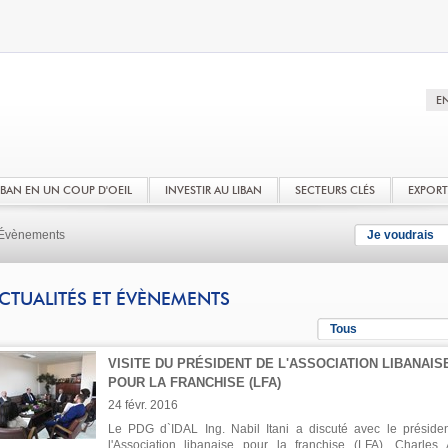
LIBAN EN UN COUP D'OEIL
INVESTIR AU LIBAN
SECTEURS CLÉS
EXPOR
t Évènements
Je voudrais
CTUALITÉS ET ÉVÈNEMENTS
Tous
VISITE DU PRÉSIDENT DE L'ASSOCIATION LIBANAIS
POUR LA FRANCHISE (LFA)
24 févr. 2016
Le PDG d`IDAL Ing. Nabil Itani a discuté avec le préside
l'Association libanaise pour la franchise (LFA), Charles 