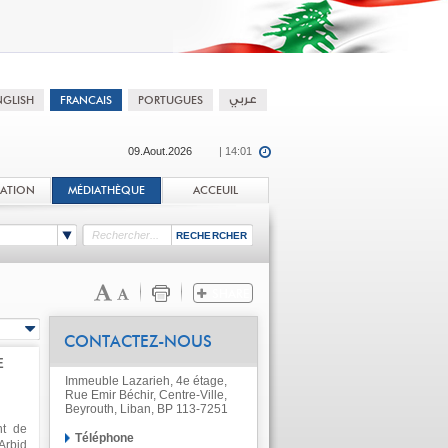
09.Aout.2026
| 14:01
TATION
MÉDIATHÈQUE
ACCEUIL
CONTACTEZ-NOUS
E
Immeuble Lazarieh, 4e étage,
Rue Emir Béchir, Centre-Ville,
Beyrouth, Liban, BP 113-7251
nt de
Téléphone
Arbid