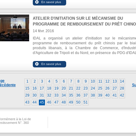
futures, ainsi que la participation du Syndicat dans les foires l
commencé à prendre son rôle dans les marchés régiona
et internationales pertinentes, en particulier la foire Gulfoo
mondiaux en ligne avec la croissance réalisée par l'indu
aura lieu la semaine prochaine à Dubaï.
alimentaire en termes de qualité de la production, l'emballa
l'exportation ».
ATELIER D'INITIATION SUR LE MÉCANISME DU
A noter que Gulfood accueille chaque année plus de 
PROGRAMME DE REMBOURSEMENT DU PRÊT CHINO
exposants - industriels alimentaires, et reçoit 90 mille visiteu
160 pays du monde entier. 53 industriels libanais ont partic
14 févr. 2016
cette éditions, 40 d'entre eux dans le pavillon libanais, et 13
IDAL a organisé un atelier d'initiation sur le mécanis
des ailes sectorielles.
programme de remboursement du prêt chinois par le bia
produits libanais, à la Chambre de Commerce, d'Industr
d'Agriculture de Tripoli et du Nord, en présence du PDG d'IDAL
Nabil Itani, et le Président de la Chambre M. Toufic Dabbousi 
qu`un nombre de producteurs libanais.
ge
1
2
3
4
5
6
7
8
9
10
11
12
13
14
écédente
Su
15
16
17
18
19
20
21
22
23
24
25
26
27
28
29
30
31
32
33
34
35
36
37
38
39
40
41
42
43
44
45
46
47
48
49
50
51
ormément à la Loi de
vestissement N°. 360