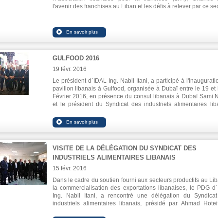
l'avenir des franchises au Liban et les défis à relever par ce sec
GULFOOD 2016
19 févr. 2016
Le président d`IDAL Ing. Nabil Itani, a participé à l'inaugurati
pavillon libanais à Gulfood, organisée à Dubaï entre le 19 et 
Février 2016, en présence du consul libanais à Dubaï Sami 
et le président du Syndicat des industriels alimentaires lib
Ahmad Hoteit, ainsi que de nombreux participants libanais.
Lors de l'ouverture, Ing. Itani a déclaré que l'industrie alimenta
Liban est très prometteuse grâce à son potentiel et sa tendan
croissance. Selon lui, la participation du Liban à cette expos
met l'accent sur la présence régionale et mondiale de l'indu
VISITE DE LA DÉLÉGATION DU SYNDICAT DES
alimentaire libanaise et sa capacité à faire concurrence. It
INDUSTRIELS ALIMENTAIRES LIBANAIS
déclaré que cette exposition est une plate-forme importante
les exportations du secteurs vers les marchés arabe
15 févr. 2016
internationaux, compte tenu de la popularité croissante 
Dans le cadre du soutien fourni aux secteurs productifs au Lib
cuisine méditerranéenne en général et libanaise en particu
la commercialisation des exportations libanaises, le PDG d
ainsi que l`existence d`une large diaspora libanaise dans plus
Ing. Nabil Itani, a rencontré une délégation du Syndica
pays de la région et dans le monde.
industriels alimentaires libanais, présidé par Ahmad Hotei
Il a ajouté: «Gulfood est un évènement attrayant pour des indus
cours de la réunion, les participants ont discuté les déma
alimentaires de partout dans le monde et la région, et le Li