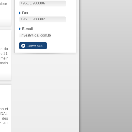
+961 1 983306
teur.
Fax
+961 1 983302
E-mail
invest@idal.com.lb
on du
le 21
Nmeir
anais
ire au
ce de
ition
strie
ani a
 pour
s et
de la
an et
lier,
`IDAL
ieurs
t des
t. Au
tries
rches
ban a