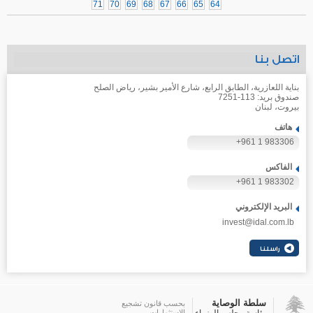
71
70
69
68
67
66
65
64
اتصل بنا
بناية اللعازرية، الطابق الرابع، شارع الأمير بشير، رياض الصلح
صندوق بريد: 113-7251
بيروت، لبنان
هاتف
+961 1 983306
الفاكس
+961 1 983302
البريد الإلكتروني
invest@idal.com.lb
سلطة الوصاية
بحسب قانون تشجيع
الاستثمارات