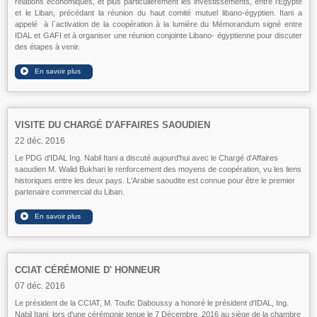
relations économiques, et plus particulièrement les investissements, entre l'Egypte
et le Liban, précédant la réunion du haut comité mutuel libano-égyptien. Itani a
appel
é
à l`activation de la coopération à la lumière du Mémorandum signé entre
IDAL et GAFI et à organiser une réunion conjointe Libano- égyptienne pour discuter
des étapes à venir.
VISITE DU CHARGÉ D'AFFAIRES SAOUDIEN
22 déc. 2016
Le PDG d'IDAL Ing. Nabil Itani a discuté aujourd'hui avec le Chargé d'Affaires
saoudien M. Walid Bukhari le renforcement des moyens de coopération, vu les liens
historiques entre les deux pays. L'Arabie saoudite est connue pour être le premier
partenaire commercial du Liban.
CCIAT CÉRÉMONIE D' HONNEUR
07 déc. 2016
Le président de la CCIAT, M. Toufic Daboussy a honoré le président d'IDAL, Ing.
Nabil Itani, lors d'une cérémonie tenue le 7 Décembre, 2016 au siège de la chambre