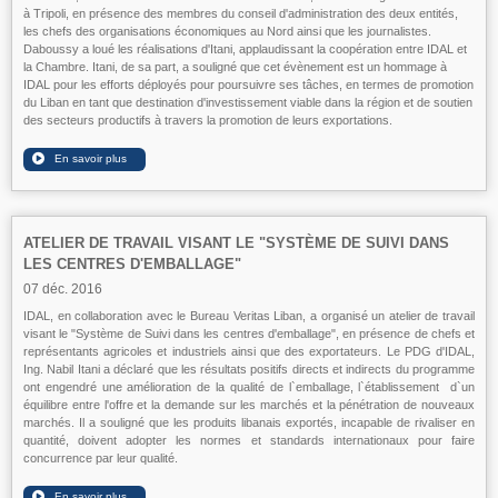
à Tripoli, en présence des membres du conseil d'administration des deux entités,
les chefs des organisations économiques au Nord ainsi que les journalistes.
Daboussy a loué les réalisations d'Itani, applaudissant la coopération entre IDAL et
la Chambre. Itani, de sa part, a souligné que cet évènement est un hommage à
IDAL pour les efforts déployés pour poursuivre ses tâches, en termes de promotion
du Liban en tant que destination d'investissement viable dans la région et de soutien
des secteurs productifs à travers la promotion de leurs exportations.
ATELIER DE TRAVAIL VISANT LE "SYSTÈME DE SUIVI DANS
LES CENTRES D'EMBALLAGE"
07 déc. 2016
IDAL, en collaboration avec le Bureau Veritas Liban, a organisé un atelier de travail
visant le "Système de Suivi dans les centres d'emballage", en présence de chefs et
représentants agricoles et industriels ainsi que des exportateurs. Le PDG d'IDAL,
Ing. Nabil Itani a déclaré que les résultats positifs directs et indirects du programme
ont engendré une amélioration de la qualité de l`emballage, l`établissement d`un
équilibre entre l'offre et la demande sur les marchés et la pénétration de nouveaux
marchés. Il a souligné que les produits libanais exportés, incapable de rivaliser en
quantité, doivent adopter les normes et standards internationaux pour faire
concurrence par leur qualité.