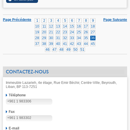
Page Précédente
Page Suivante
1
2
3
4
5
6
7
8
9
10
11
12
13
14
15
16
17
18
19
20
21
22
23
24
25
26
27
28
29
30
31
32
33
34
35
36
37
38
39
40
41
42
43
44
45
46
47
48
49
50
51
CONTACTEZ-NOUS
Immeuble Lazarieh, 4e étage, Rue Emir Béchir, Centre-Ville, Beyrouth,
Liban, BP 113-7251
Téléphone
+961 1 983306
Fax
+961 1 983302
E-mail