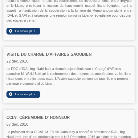
relations économiques, et plus particulièrement les investissements, entre l'Egypte
et le Liban, précédant la réunion du haut comité mutuel libano-égyptien. Itani a
appel
é
à l`activation de la coopération à la lumière du Mémorandum signé entre
IDAL et GAFI et à organiser une réunion conjointe Libano- égyptienne pour discuter
des étapes à venir.
VISITE DU CHARGÉ D'AFFAIRES SAOUDIEN
22 déc. 2016
Le PDG d'IDAL Ing. Nabil Itani a discuté aujourd'hui avec le Chargé d'Affaires
saoudien M. Walid Bukhari le renforcement des moyens de coopération, vu les liens
historiques entre les deux pays. L'Arabie saoudite est connue pour être le premier
partenaire commercial du Liban.
CCIAT CÉRÉMONIE D' HONNEUR
07 déc. 2016
Le président de la CCIAT, M. Toufic Daboussy a honoré le président d'IDAL, Ing.
Nabil Itani, lors d'une cérémonie tenue le 7 Décembre, 2016 au siège de la chambre