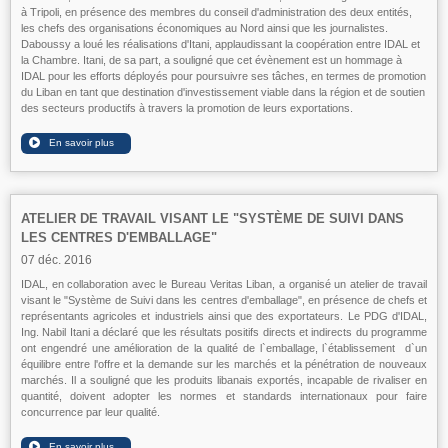
à Tripoli, en présence des membres du conseil d'administration des deux entités,
les chefs des organisations économiques au Nord ainsi que les journalistes.
Daboussy a loué les réalisations d'Itani, applaudissant la coopération entre IDAL et
la Chambre. Itani, de sa part, a souligné que cet évènement est un hommage à
IDAL pour les efforts déployés pour poursuivre ses tâches, en termes de promotion
du Liban en tant que destination d'investissement viable dans la région et de soutien
des secteurs productifs à travers la promotion de leurs exportations.
ATELIER DE TRAVAIL VISANT LE "SYSTÈME DE SUIVI DANS
LES CENTRES D'EMBALLAGE"
07 déc. 2016
IDAL, en collaboration avec le Bureau Veritas Liban, a organisé un atelier de travail
visant le "Système de Suivi dans les centres d'emballage", en présence de chefs et
représentants agricoles et industriels ainsi que des exportateurs. Le PDG d'IDAL,
Ing. Nabil Itani a déclaré que les résultats positifs directs et indirects du programme
ont engendré une amélioration de la qualité de l`emballage, l`établissement d`un
équilibre entre l'offre et la demande sur les marchés et la pénétration de nouveaux
marchés. Il a souligné que les produits libanais exportés, incapable de rivaliser en
quantité, doivent adopter les normes et standards internationaux pour faire
concurrence par leur qualité.