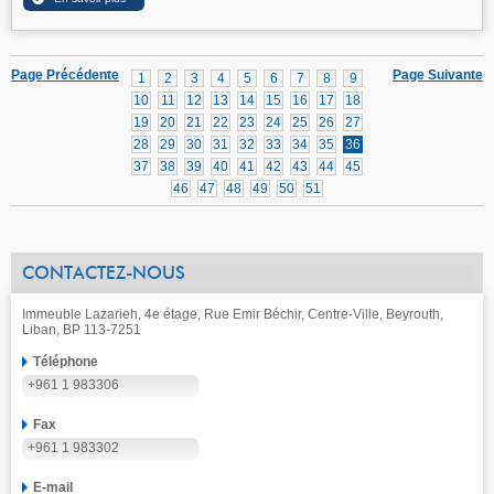
Page Précédente
Page Suivante
1
2
3
4
5
6
7
8
9
10
11
12
13
14
15
16
17
18
19
20
21
22
23
24
25
26
27
28
29
30
31
32
33
34
35
36
37
38
39
40
41
42
43
44
45
46
47
48
49
50
51
CONTACTEZ-NOUS
Immeuble Lazarieh, 4e étage, Rue Emir Béchir, Centre-Ville, Beyrouth,
Liban, BP 113-7251
Téléphone
+961 1 983306
Fax
+961 1 983302
E-mail