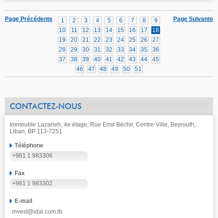
Page Précédente
Page Suivante
1
2
3
4
5
6
7
8
9
10
11
12
13
14
15
16
17
18
19
20
21
22
23
24
25
26
27
28
29
30
31
32
33
34
35
36
37
38
39
40
41
42
43
44
45
46
47
48
49
50
51
CONTACTEZ-NOUS
Immeuble Lazarieh, 4e étage, Rue Emir Béchir, Centre-Ville, Beyrouth,
Liban, BP 113-7251
Téléphone
+961 1 983306
Fax
+961 1 983302
E-mail
invest@idal.com.lb