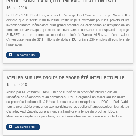
PROJET SUNSET A REÇU LE PACKAGE DEAL CONTRACT
16 mai 2018
Le PDG d'IDAL Nabil Itani, a remis le Package Deal Contract au projet Sunset. Il a
déclaré que le secteur du tourisme reste le plus attrayant pour les projets et les
investissements, bénéficiant d'un grand potentiel de croissance et d'expansion en
fonction des avantages qu`exhibe le Liban dans le domaine de l'hospitalité. Le projet
SUNSET est un complexe touristique situé à Ramlet Al-Bayda, d'une valeur
d'investissement de 37,2 millions de dollars EU, créant 230 emplois directs lors de
l`opération.
ATELIER SUR LES DROITS DE PROPRIÉTÉ INTELLECTUELLE
15 mai 2018
Animé par M. Wissam El Amil, Chef de l'Unité de la propriété intellectuelle du
Ministère de l'économie et du commerce, IDAL a organisé un atelier sur les droits
de propriété intellectuelle à l'Unité de soutien aux entreprises. Le PDG d`IDAL Nabil
Itani a souhaité la bienvenue aux participants, accueillant l`ambassadeur libanais au
Canada, Fadi Ziadeh, qui a annoncé à l'auditoire la tenue du prochain LDE à
Montréal en septembre prochain, portant une attention particulière aux startups.