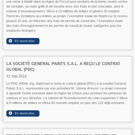
une usine à établir dans la région de Forzol pour produire de la farine, toutes sortes
de céréales, du maïs grillé et de l'avoine avec des fruits et des chocolats, dont le
volume d`investissement s`élève à 10 millions de dollars et génère 92 emplois.
Parmi les incitations accordées au projet, l`exemption totale de l'impôt sur le revenu
jusqu'à 10 ans, la réduction des frais de permis de construire, l`exemption totale
des frais d'enregistrement et les permis de travail de toutes catégories pour les
employés étrangers.
LA SOCIÉTÉ GENERAL PAINTS S.A.L. A REÇU LE CONTRAT
GLOBAL (PDC)
31 mai 2018
Le PDG d'IDAL Ing. Nabil Itani a remis le contrat global (PDC) à la société General
Paints S.A.L. représentée par son président M. Johnny Al-korm. Le projet consiste
à agrandir l'usine existante dans la région de Ghazir pour produire les peintures de
voitures et ses dérivées. Le volume de l'investissement de cette expansion s`élève
à 8 millions de dollars et offrira 50 nouvels emplois en plus des 122 déjà existants.