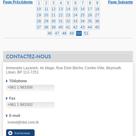
Page Précédente
Page Suivante
1
2
3
4
5
6
7
8
9
10
11
12
13
14
15
16
17
18
19
20
21
22
23
24
25
26
27
28
29
30
31
32
33
34
35
36
37
38
39
40
41
42
43
44
45
46
47
48
49
50
51
CONTACTEZ-NOUS
Immeuble Lazarieh, 4e étage, Rue Emir Béchir, Centre-Ville, Beyrouth,
Liban, BP 113-7251
Téléphone
+961 1 983306
Fax
+961 1 983302
E-mail
invest@idal.com.lb