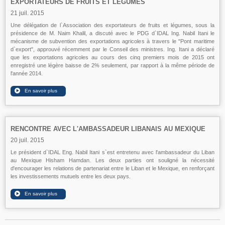
EXPORTATEURS DE FRUITS ET LÉGUMES
21 juil. 2015
Une délégation de l`Association des exportateurs de fruits et légumes, sous la
présidence de M. Naim Khalil, a discuté avec le PDG d`IDAL Ing. Nabil Itani le
mécanisme de subvention des exportations agricoles à travers le "Pont maritime
d`export", approuvé récemment par le Conseil des ministres. Ing. Itani a déclaré
que les exportations agricoles au cours des cinq premiers mois de 2015 ont
enregistré une légère baisse de 2% seulement, par rapport à la même période de
l'année 2014.
RENCONTRE AVEC L'AMBASSADEUR LIBANAIS AU MEXIQUE
20 juil. 2015
Le président d`IDAL Eng. Nabil Itani s`est entretenu avec l'ambassadeur du Liban
au Mexique Hisham Hamdan. Les deux parties ont souligné la nécessité
d'encourager les relations de partenariat entre le Liban et le Mexique, en renforçant
les investissements mutuels entre les deux pays.