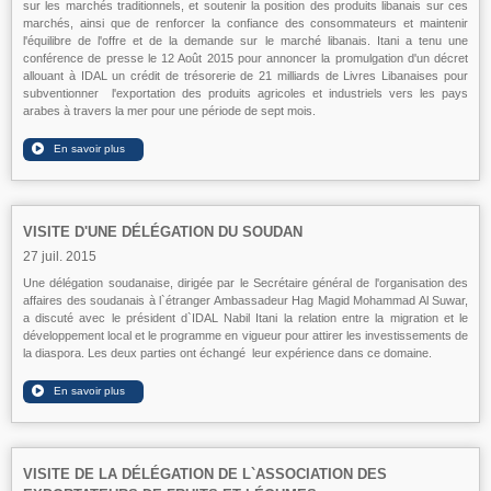
sur les marchés traditionnels, et soutenir la position des produits libanais sur ces
marchés, ainsi que de renforcer la confiance des consommateurs et maintenir
l'équilibre de l'offre et de la demande sur le marché libanais. Itani a tenu une
conférence de presse le 12 Août 2015 pour annoncer la promulgation d'un décret
allouant à IDAL un crédit de trésorerie de 21 milliards de Livres Libanaises pour
subventionner l'exportation des produits agricoles et industriels vers les pays
arabes à travers la mer pour une période de sept mois.
VISITE D'UNE DÉLÉGATION DU SOUDAN
27 juil. 2015
Une délégation soudanaise, dirigée par le Secrétaire général de l'organisation des
affaires des soudanais à l`étranger Ambassadeur Hag Magid Mohammad Al Suwar,
a discuté avec le président d`IDAL Nabil Itani la relation entre la migration et le
développement local et le programme en vigueur pour attirer les investissements de
la diaspora. Les deux parties ont échangé leur expérience dans ce domaine.
VISITE DE LA DÉLÉGATION DE L`ASSOCIATION DES