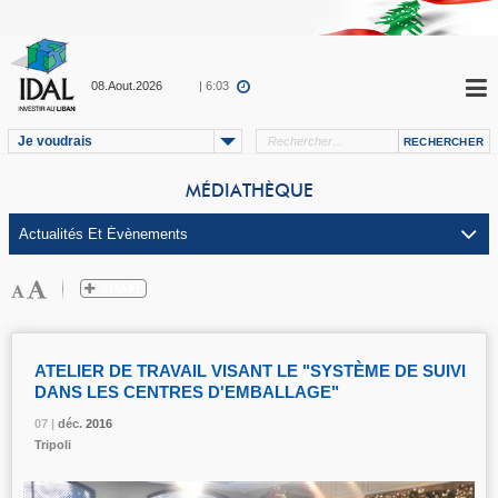
08.Aout.2026
| 6:03
Je voudrais
MÉDIATHÈQUE
ATELIER DE TRAVAIL VISANT LE "SYSTÈME DE SUIVI
DANS LES CENTRES D'EMBALLAGE"
07 |
07 |
07 |
déc.
déc.
déc.
2016
2016
2016
Tripoli