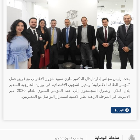
بحث رئيس مجلس إدارة ايدال الدكتور مازن سويد شؤون الاغتراب مع فريق عمل
"مؤتمر الطاقة الاغترابية" ومدير الشؤون الإقتصادية في وزارة الخارجية السفير
بلال قبلان. وتطرق المجتمعون إلى عقد المؤتمر السنوي للعام 2020 عبر
الانترنت في المرحلة الراهنة نظرا لاهمية استمرار التواصل مع المغتربين.
سلطة الوصاية
بحسب قانون تشجيع