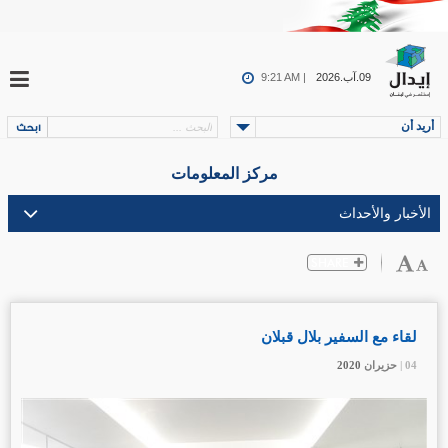
09.آب.2026
9:21 AM |
أريد أن
مركز المعلومات
لقاء مع السفير بلال قبلان
04 |
04 |
04 |
حزيران
حزيران
حزيران
2020
2020
2020