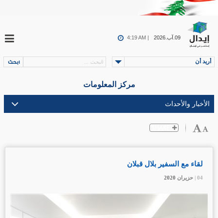
09.آب.2026
4:19 AM |
أريد أن
مركز المعلومات
لقاء مع السفير بلال قبلان
04 |
04 |
04 |
حزيران
حزيران
حزيران
2020
2020
2020