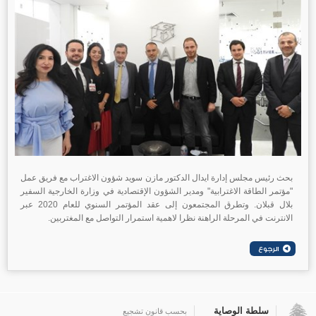
بحث رئيس مجلس إدارة ايدال الدكتور مازن سويد شؤون الاغتراب مع فريق عمل
"مؤتمر الطاقة الاغترابية" ومدير الشؤون الإقتصادية في وزارة الخارجية السفير
بلال قبلان. وتطرق المجتمعون إلى عقد المؤتمر السنوي للعام 2020 عبر
الانترنت في المرحلة الراهنة نظرا لاهمية استمرار التواصل مع المغتربين.
سلطة الوصاية
بحسب قانون تشجيع