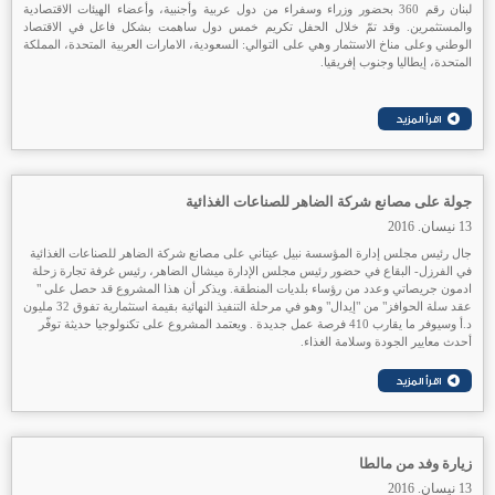
لبنان رقم 360 بحضور وزراء وسفراء من دول عربية وأجنبية، وأعضاء الهيئات الاقتصادية
والمستثمرين. وقد تمّ خلال الحفل تكريم خمس دول ساهمت بشكل فاعل في الاقتصاد
الوطني وعلى مناخ الاستثمار وهي على التوالي: السعودية، الامارات العربية المتحدة، المملكة
المتحدة، إيطاليا وجنوب إفريقيا.
جولة على مصانع شركة الضاهر للصناعات الغذائية
13 نيسان. 2016
جال رئيس مجلس إدارة المؤسسة نبيل عيتاني على مصانع شركة الضاهر للصناعات الغذائية
في الفرزل- البقاع في حضور رئيس مجلس الإدارة ميشال الضاهر، رئيس غرفة تجارة زحلة
ادمون جريصاتي وعدد من رؤساء بلديات المنطقة. ويذكر أن هذا المشروع قد حصل على "
عقد سلة الحوافز" من "إيدال" وهو في مرحلة التنفيذ النهائية بقيمة استثمارية تفوق 32 مليون
د.أ وسيوفر ما يقارب 410 فرصة عمل جديدة . ويعتمد المشروع على تكنولوجيا حديثة توفّر
أحدث معايير الجودة وسلامة الغذاء.
زيارة وفد من مالطا
13 نيسان. 2016