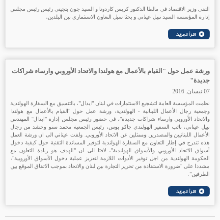
التقى وزير الاقتصاد في مالطا الدكتور كريس كاردونا و السيد جون بتجيتي رئيس رئيس مجلس
إدارة المؤسسة السيد نبيل عيتاني و بحثا سبل التعاون الاستثماري بين البلدين
.
ورشة عمل حول "القيام بالأعمال مع هولندا والاتحاد الأوروبي وارساء شراكات
جديدة"
07 نيسان. 2016
نظمت المؤسسة العامة لتشجيع الاستثمارات في لبنان "ايدال"، بالتنسيق مع السفارة الهولندية
وجمعية رجال الأعمال اللبنانية - الهولندية، ورشة عمل حول "القيام بالأعمال مع هولندا
والاتحاد الأوروبي وارساء شراكات جديدة"، في حضور رئيس مجلس إدارة "ايدال" المهندس
نبيل عيتاني، نائب السفير الهولندي جاكو بوس، رئيس الجمعية محمد سنو وحشد من رجال
الأعمال اللبنانيين والمصدرين وممثلين عن الاتحاد الأوروبي. ولفت عيتاني الى ان ورشة العمل
هذه تندرج في إطار التعاون مع السفارة الهولندية لتوفير المساندة التقنية حول كيفية دخول
أسواق الاتحاد الأوروبي والأسواق الهولندية"، لافتا الى ان "الهدف هو زيادة التعاون مع
الحكومة الهولندية من اجل توفير الأدوات اللازمة لتعزيز عملية دخول الأسواق الأوروبية"،
مشددا على "ضرورة الاستفادة من تحرير التجارة بين لبنان والاتحاد بموجب الاتفاق الموقع بين
الطرفين".