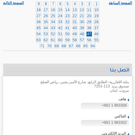
الصفحة السابقة
الصفحة التالية
9
8
7
6
5
4
3
2
1
18
17
16
15
14
13
12
11
10
27
26
25
24
23
22
21
20
19
36
35
34
33
32
31
30
29
28
45
44
43
42
41
40
39
38
37
54
53
52
51
50
49
48
47
46
63
62
61
60
59
58
57
56
55
71
70
69
68
67
66
65
64
اتصل بنا
بناية اللعازرية، الطابق الرابع، شارع الأمير بشير، رياض الصلح
صندوق بريد: 113-7251
بيروت، لبنان
هاتف
+961 1 983306
الفاكس
+961 1 983302
البريد الإلكتروني