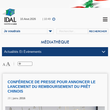
10.Aout.2026
| 10:49
Je voudrais
MÉDIATHÈQUE
CONFÉRENCE DE PRESSE POUR ANNONCER LE
LANCEMENT DU REMBOURSEMENT DU PRÊT
CHINOIS
28 |
28 |
28 |
janv.
janv.
janv.
2016
2016
2016